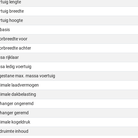
tuig lengte
tuig breedte
rtuig hoogte
basis
orbreedte voor
orbreedte achter
a rijklaar
a ledig voertuig
gestane max. massa voertuig
imale laadvermogen
imale dakbelasting
hanger ongeremd
hanger geremd
imale kogeldruk
druimte inhoud