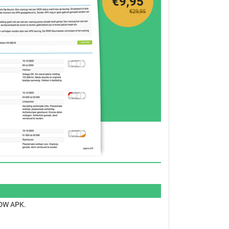
€9,95
€29,95
 RDW APK.