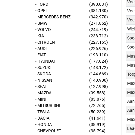
Voer
- FORD
(390.031)
- OPEL
(381.130)
Voer
- MERCEDES-BENZ
(342.970)
Voe
- BMW
(271.852)
Wiel
- VOLVO
(244.719)
- KIA
(238.712)
Spo
- CITROEN
(227.155)
Spo
- AUDI
(226.926)
- FIAT
(193.110)
Mass
- HYUNDAI
(177.024)
Mass
- SUZUKI
(148.172)
- SKODA
(144.669)
Toe
- NISSAN
(140.900)
Max
- SEAT
(127.998)
Max
- MAZDA
(99.558)
- MINI
(83.876)
Aan
- MITSUBISHI
(72.765)
Aan
- TESLA
(50.239)
- DACIA
(41.641)
Max
- HONDA
(38.919)
Laa
- CHEVROLET
(35.794)