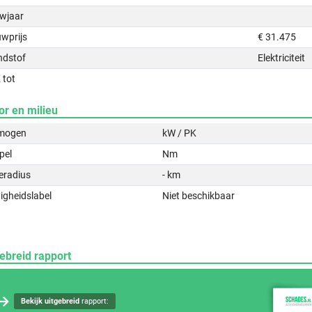
wjaar
uwprijs
€ 31.475
ndstof
Elektriciteit
 tot
or en milieu
mogen
kW / PK
pel
Nm
eradius
- km
igheidslabel
Niet beschikbaar
ebreid rapport
Bekijk uitgebreid
rapport: