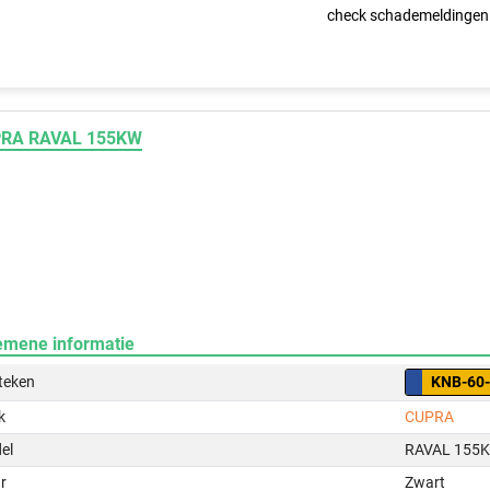
check schademeldingen
RA RAVAL 155KW
emene informatie
teken
KNB-60
k
CUPRA
el
RAVAL 155
r
Zwart