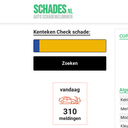
SCHADES
.
NL
AUTO SCHADEMELDINGEN
Kenteken Check schade:
CUP
Zoeken
vandaag
Alg
Ken
Mer
310
Mod
meldingen
Kleu