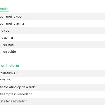
erstel
lophanging voor
lophanging achter
ing voor
ng achter
men voor
men achter
en historie
valdatum APK
ortauto
te toelating op de wereld
te afgifte in Nederland
tste tenaamstelling