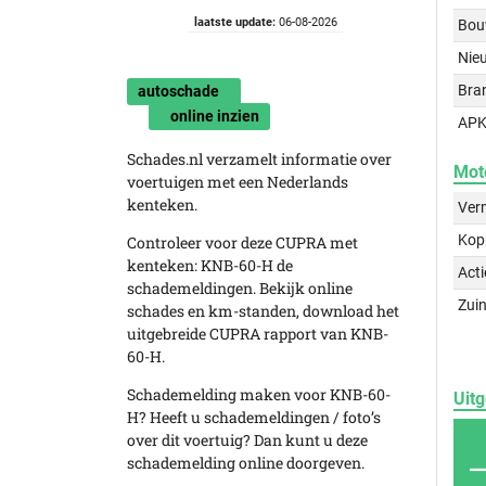
laatste update:
06-08-2026
Bou
Nie
Bra
autoschade
online inzien
APK
Schades.nl verzamelt informatie over
Mot
voertuigen met een Nederlands
kenteken.
Ver
Kop
Controleer voor deze CUPRA met
kenteken: KNB-60-H de
Acti
schademeldingen. Bekijk online
Zuin
schades en km-standen, download het
uitgebreide CUPRA rapport van KNB-
60-H.
Schademelding maken voor KNB-60-
Uitg
H? Heeft u schademeldingen / foto’s
over dit voertuig? Dan kunt u deze
schademelding online doorgeven.