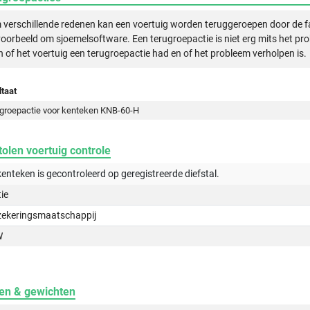
verschillende redenen kan een voertuig worden teruggeroepen door de f
voorbeeld om sjoemelsoftware. Een terugroepactie is niet erg mits het pr
n of het voertuig een terugroepactie had en of het probleem verholpen is.
taat
groepactie voor kenteken KNB-60-H
olen voertuig controle
kenteken is gecontroleerd op
geregistreerde
diefstal.
tie
zekeringsmaatschappij
W
en & gewichten