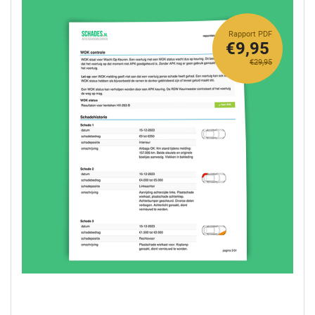
Rapport PDF
€9,95
€29,95