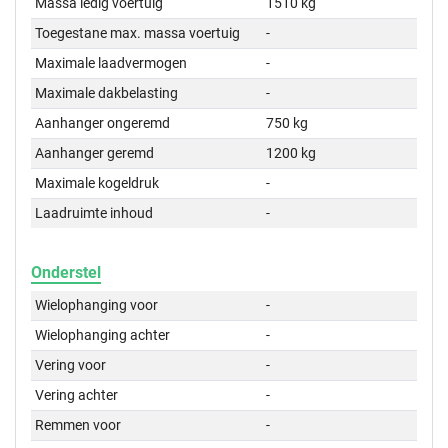
Massa ledig voertuig
1510 kg
Toegestane max. massa voertuig
-
Maximale laadvermogen
-
Maximale dakbelasting
-
Aanhanger ongeremd
750 kg
Aanhanger geremd
1200 kg
Maximale kogeldruk
-
Laadruimte inhoud
-
Onderstel
Wielophanging voor
-
Wielophanging achter
-
Vering voor
-
Vering achter
-
Remmen voor
-