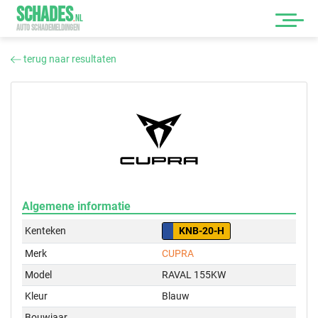
SCHADES
.
NL
AUTO SCHADEMELDINGEN
terug naar resultaten
Algemene informatie
Kenteken
KNB-20-H
Merk
CUPRA
Model
RAVAL 155KW
Kleur
Blauw
Bouwjaar