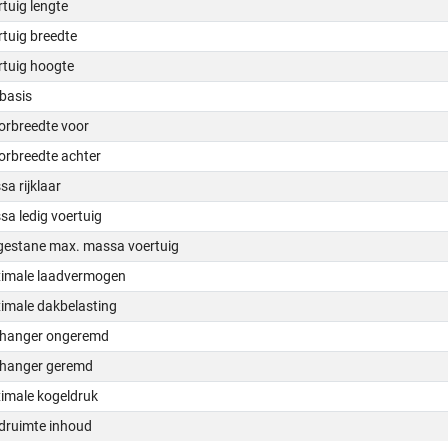
tuig lengte
tuig breedte
rtuig hoogte
basis
orbreedte voor
orbreedte achter
a rijklaar
a ledig voertuig
gestane max. massa voertuig
imale laadvermogen
imale dakbelasting
hanger ongeremd
hanger geremd
imale kogeldruk
druimte inhoud