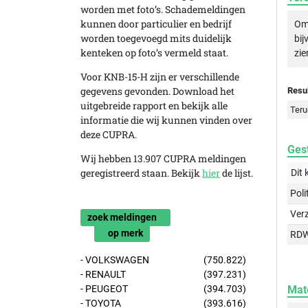
worden met foto’s. Schademeldingen
kunnen door particulier en bedrijf
Om 
worden toegevoegd mits duidelijk
bij
kenteken op foto’s vermeld staat.
zie
Voor KNB-15-H zijn er verschillende
gegevens gevonden. Download het
Resul
uitgebreide rapport en bekijk alle
Teru
informatie die wij kunnen vinden over
deze CUPRA.
Gest
Wij hebben 13.907 CUPRA meldingen
geregistreerd staan. Bekijk
hier
de lijst.
Dit 
Poli
Ver
zoek meldingen
op merk
RD
- VOLKSWAGEN
(750.822)
- RENAULT
(397.231)
Mat
- PEUGEOT
(394.703)
- TOYOTA
(393.616)