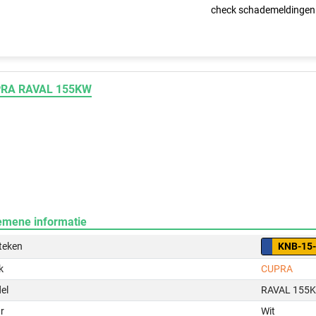
check schademeldingen
RA RAVAL 155KW
emene informatie
teken
KNB-15
k
CUPRA
el
RAVAL 155
r
Wit