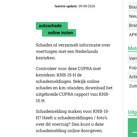
laatste update:
09-08-2026
Bou
Nie
Bra
autoschade
online inzien
APK
Schades.nl verzamelt informatie over
Mot
voertuigen met een Nederlands
kenteken.
Ver
Kop
Controleer voor deze CUPRA met
kenteken: KNB-15-H de
Acti
schademeldingen. Bekijk online
Zuin
schades en km-standen, download het
uitgebreide CUPRA rapport van KNB-
15-H.
Schademelding maken voor KNB-15-
Uitg
H? Heeft u schademeldingen / foto’s
over dit voertuig? Dan kunt u deze
schademelding online doorgeven.