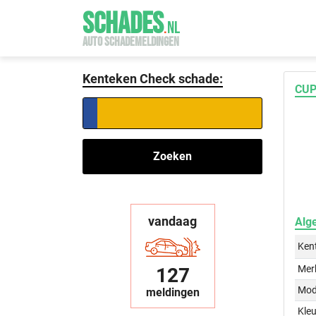
SCHADES
.
NL
AUTO SCHADEMELDINGEN
Kenteken Check schade:
CUP
Zoeken
vandaag
Alg
Ken
Mer
127
Mod
meldingen
Kleu