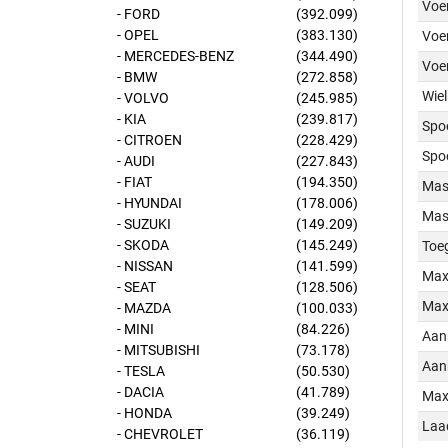
Voer
- FORD
(392.099)
- OPEL
(383.130)
Voer
- MERCEDES-BENZ
(344.490)
Voe
- BMW
(272.858)
Wiel
- VOLVO
(245.985)
- KIA
(239.817)
Spo
- CITROEN
(228.429)
Spo
- AUDI
(227.843)
- FIAT
(194.350)
Mass
- HYUNDAI
(178.006)
Mass
- SUZUKI
(149.209)
- SKODA
(145.249)
Toe
- NISSAN
(141.599)
Max
- SEAT
(128.506)
Max
- MAZDA
(100.033)
- MINI
(84.226)
Aan
- MITSUBISHI
(73.178)
Aan
- TESLA
(50.530)
- DACIA
(41.789)
Max
- HONDA
(39.249)
Laa
- CHEVROLET
(36.119)