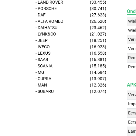
- LAND ROVER
(33.455)
- PORSCHE
(30.741)
Ond
- DAF
(27.623)
Wie
- ALFA ROMEO
(26.620)
- DAIHATSU
(23.462)
Wie
- LYNK&CO
(21.027)
Ver
- JEEP
(18.251)
- IVECO
(16.923)
Veri
- LEXUS
(16.558)
Rem
- SAAB
(16.381)
- SCANIA
(15.185)
Rem
- MG
(14.684)
- CUPRA
(13.907)
APK 
- MAN
(12.326)
- SUBARU
(12.074)
Ver
Imp
Eers
Eers
Laa