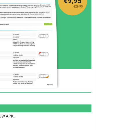
€9,95
€29,95
 RDW APK.