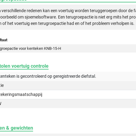
verschillende redenen kan een voertuig worden teruggeroepen door de f
voorbeeld om sjoemelsoftware. Een terugroepactie is niet erg mits het pr
n of het voertuig een terugroepactie had en of het probleem verholpen is.
taat
groepactie voor kenteken KNB-15-H
olen voertuig controle
kenteken is gecontroleerd op
geregistreerde
diefstal.
tie
zekeringsmaatschappij
W
en & gewichten