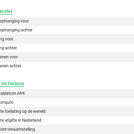
erstel
lophanging voor
lophanging achter
ing voor
ng achter
men voor
men achter
en historie
valdatum APK
ortauto
te toelating op de wereld
te afgifte in Nederland
tste tenaamstelling