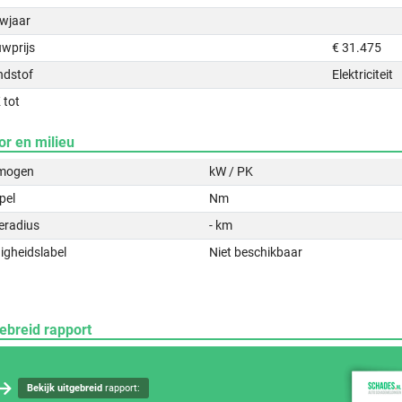
wjaar
uwprijs
€ 31.475
ndstof
Elektriciteit
 tot
or en milieu
mogen
kW / PK
pel
Nm
eradius
- km
igheidslabel
Niet beschikbaar
ebreid rapport
Bekijk uitgebreid
rapport: