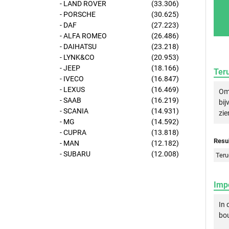
- LAND ROVER
(33.306)
- PORSCHE
(30.625)
- DAF
(27.223)
- ALFA ROMEO
(26.486)
- DAIHATSU
(23.218)
- LYNK&CO
(20.953)
- JEEP
(18.166)
Ter
- IVECO
(16.847)
- LEXUS
(16.469)
Om 
- SAAB
(16.219)
bij
- SCANIA
(14.931)
zie
- MG
(14.592)
- CUPRA
(13.818)
Resul
- MAN
(12.182)
- SUBARU
(12.008)
Teru
Imp
In 
bou