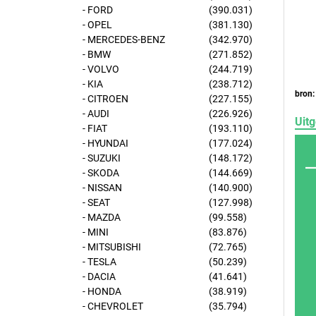
- FORD
(390.031)
- OPEL
(381.130)
- MERCEDES-BENZ
(342.970)
- BMW
(271.852)
- VOLVO
(244.719)
- KIA
(238.712)
bron:
- CITROEN
(227.155)
- AUDI
(226.926)
Uitg
- FIAT
(193.110)
- HYUNDAI
(177.024)
- SUZUKI
(148.172)
- SKODA
(144.669)
- NISSAN
(140.900)
- SEAT
(127.998)
- MAZDA
(99.558)
- MINI
(83.876)
- MITSUBISHI
(72.765)
- TESLA
(50.239)
- DACIA
(41.641)
- HONDA
(38.919)
- CHEVROLET
(35.794)