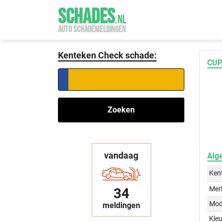
SCHADES
.
NL
AUTO SCHADEMELDINGEN
Kenteken Check schade:
CUP
Zoeken
vandaag
Alg
Ken
Mer
34
Mod
meldingen
Kleu