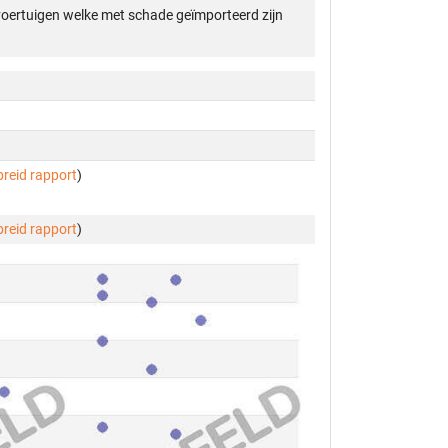
 voertuigen welke met schade geïmporteerd zijn
breid rapport
)
breid rapport
)