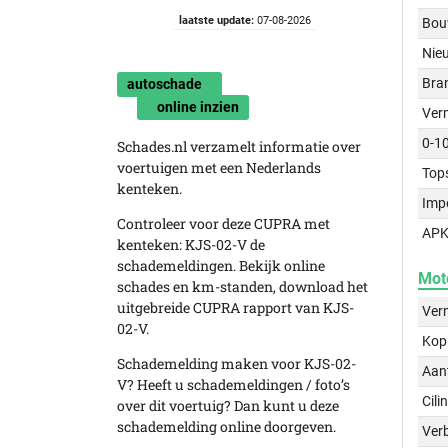
laatste update:
07-08-2026
Bou
Nie
Bra
autoschade
online inzien
Ver
0-1
Schades.nl verzamelt informatie over
voertuigen met een Nederlands
Top
kenteken.
Imp
Controleer voor deze CUPRA met
APK
kenteken: KJS-02-V de
schademeldingen. Bekijk online
Mot
schades en km-standen, download het
uitgebreide CUPRA rapport van KJS-
Ver
02-V.
Kop
Schademelding maken voor KJS-02-
Aant
V? Heeft u schademeldingen / foto’s
Cili
over dit voertuig? Dan kunt u deze
schademelding online doorgeven.
Verb