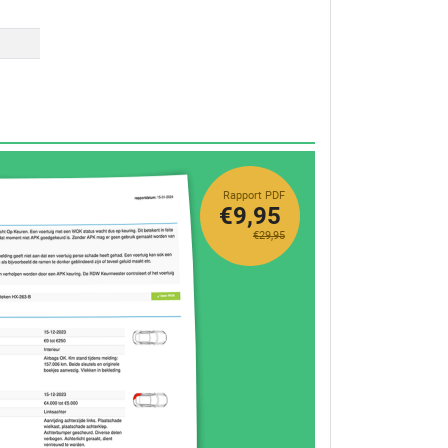
Rapport PDF
€9,95
€29,95