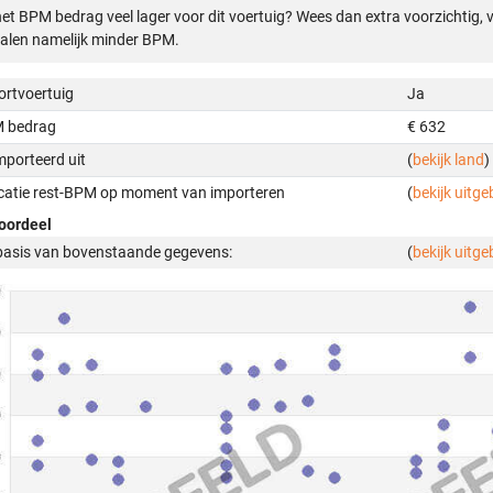
het BPM bedrag veel lager voor dit voertuig? Wees dan extra voorzichtig,
alen namelijk minder BPM.
ortvoertuig
Ja
 bedrag
€ 632
mporteerd uit
(
bekijk land
)
icatie rest-BPM op moment van importeren
(
bekijk uitge
oordeel
basis van bovenstaande gegevens:
(
bekijk uitge