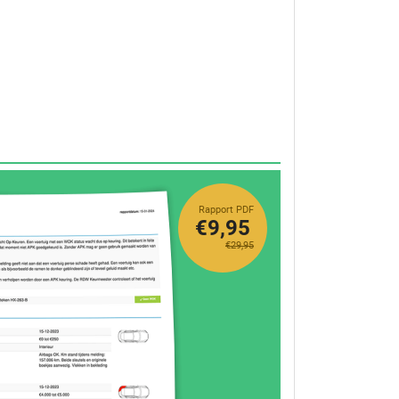
Rapport PDF
€9,95
€29,95