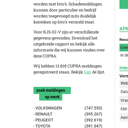
worden met foto’s. Schademeldingen
kunnen door particulier en bedrijf
worden toegevoegd mits duidelijk
kenteken op foto’s vermeld staat.
APK
Voor KJS-02-V zijn er verschillende
gegevens gevonden. Download het
Resu
uitgebreide rapport en bekijk alle
Gee
informatie die wij kunnen vinden over
In d
deze CUPRA.
Wij hebben 13.818 CUPRA meldingen
Inte
geregistreerd staan. Bekijk
hier
de lijst.
Verm
Web
zoek meldingen
Dat
op merk
Vraa
- VOLKSWAGEN
(747.553)
KM 
- RENAULT
(395.267)
Aant
- PEUGEOT
(392.619)
- TOYOTA
(391.047)