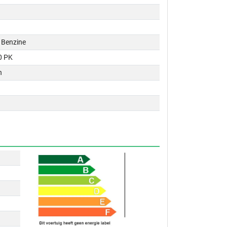
 / Benzine
0 PK
n