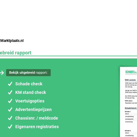
 Marktplaats.nl
ebreid rapport
Bekijk uitgebreid
rapport:
Schade check
KM stand check
Voertuigopties
Advertentieprijzen
Chassisnr. / meldcode
Eigenaren registraties