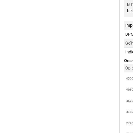
Is 
bet
Imp
BPM
Geï
Ind
Ons 
Op 