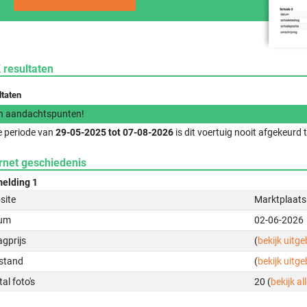
 resultaten
ltaten
n aandachtspunten!
e periode van
29-05-2025 tot 07-08-2026
is dit voertuig nooit afgekeurd
rnet geschiedenis
elding 1
site
Marktplaats
um
02-06-2026
gprijs
(
bekijk uitg
stand
(
bekijk uitg
al foto's
20 (
bekijk all