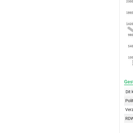
Gest
Dit 
Poli
Ver
RD