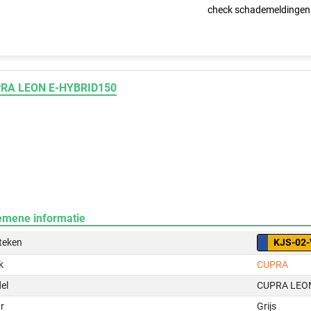
check schademeldingen
RA LEON E-HYBRID150
emene informatie
teken
KJS-02-
k
CUPRA
el
CUPRA LEO
r
Grijs