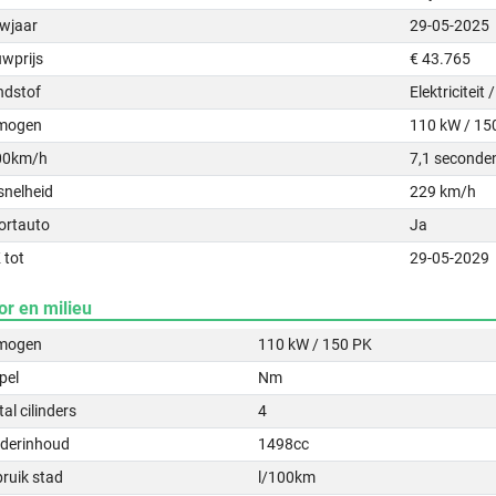
wjaar
29-05-2025
uwprijs
€ 43.765
ndstof
Elektriciteit
mogen
110 kW / 15
00km/h
7,1 seconde
snelheid
229 km/h
ortauto
Ja
 tot
29-05-2029
or en milieu
mogen
110 kW / 150 PK
pel
Nm
al cilinders
4
nderinhoud
1498cc
ruik stad
l/100km