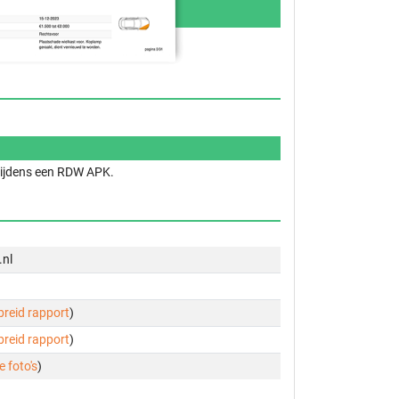
 tijdens een RDW APK.
.nl
ebreid rapport
)
ebreid rapport
)
e foto's
)