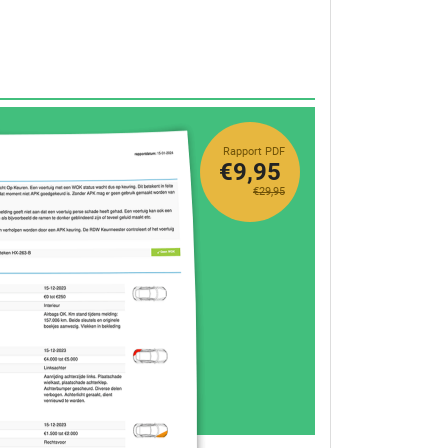
Rapport PDF
€9,95
€29,95