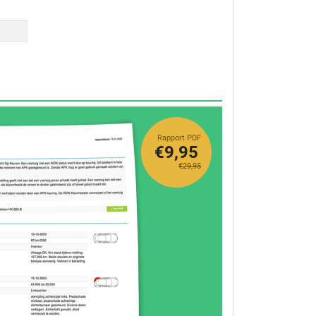
Rapport PDF
€9,95
€29,95