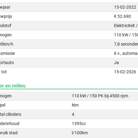
wjaar
15-02-2022
uwprijs
€ 52.690
ndstof
Elektriciteit
mogen
110 kW / 15
00km/h
7,8 seconde
nsmissie
6 v., automa
ortauto
Ja
 tot
15-02-2026
or en milieu
mogen
110 kW / 150 PK bij 4500 rpm
pel
Nm
al cilinders
4
nderinhoud
1395cc
ruik stad
l/100km