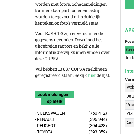
worden met foto’s. Schademeldingen
kunnen door particulier en bedrijf
worden toegevoegd mits duidelijk
kenteken op foto’s vermeld staat.
APK
Voor KJK-61-S zijn er verschillende
gegevens gevonden. Download het
Resu
uitgebreide rapport en bekijk alle
Gee
informatie die wij kunnen vinden over
In d
deze CUPRA.
Wij hebben 13.887 CUPRA meldingen
Inte
geregistreerd staan. Bekijk
hier
de lijst.
Verm
Web
zoek meldingen
Dat
op merk
Vraa
- VOLKSWAGEN
(750.412)
KM 
- RENAULT
(396.944)
Aant
- PEUGEOT
(394.428)
- TOYOTA
(393.359)