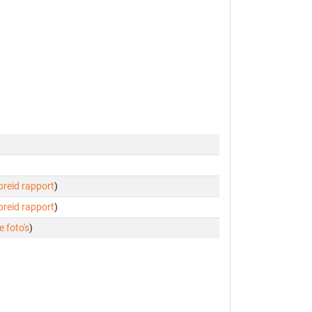
ebreid rapport
)
ebreid rapport
)
e foto's
)