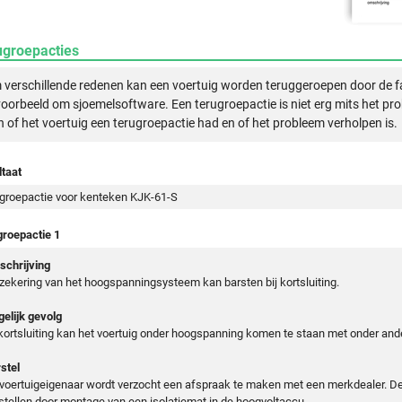
ugroepacties
verschillende redenen kan een voertuig worden teruggeroepen door de f
voorbeeld om sjoemelsoftware. Een terugroepactie is niet erg mits het pr
n of het voertuig een terugroepactie had en of het probleem verholpen is.
taat
groepactie voor kenteken KJK-61-S
groepactie 1
chrijving
zekering van het hoogspanningsysteem kan barsten bij kortsluiting.
elijk gevolg
 kortsluiting kan het voertuig onder hoogspanning komen te staan met onder and
stel
voertuigeigenaar wordt verzocht een afspraak te maken met een merkdealer. De
stellen door montage van een isolatiemat in de hoogvoltaccu.