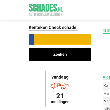
SCHADES
.
NL
AUTO SCHADEMELDINGEN
Kenteken Check schade:
CUP
Zoeken
vandaag
Alg
Ken
Mer
21
Mod
meldingen
Kleu