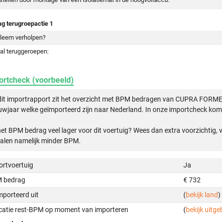
ag terugroepactie 1
leem verholpen?
al teruggeroepen:
ortcheck (voorbeeld)
 dit importrapport zit het overzicht met BPM bedragen van CUPRA FOR
wjaar welke geïmporteerd zijn naar Nederland. In onze importcheck komt
het BPM bedrag veel lager voor dit voertuig? Wees dan extra voorzichtig,
alen namelijk minder BPM.
ortvoertuig
Ja
 bedrag
€ 732
mporteerd uit
(
bekijk land
)
icatie rest-BPM op moment van importeren
(
bekijk uitge