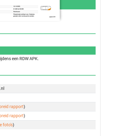
 tijdens een RDW APK.
.nl
ebreid rapport
)
ebreid rapport
)
e foto's
)