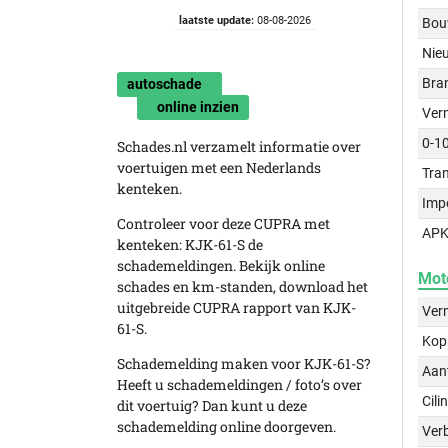
laatste update:
08-08-2026
Bou
Nie
Bra
autoschade
online inzien
Ver
0-1
Schades.nl verzamelt informatie over
voertuigen met een Nederlands
Tra
kenteken.
Imp
Controleer voor deze CUPRA met
APK
kenteken: KJK-61-S de
schademeldingen. Bekijk online
Mot
schades en km-standen, download het
uitgebreide CUPRA rapport van KJK-
Ver
61-S.
Kop
Schademelding maken voor KJK-61-S?
Aant
Heeft u schademeldingen / foto’s over
Cili
dit voertuig? Dan kunt u deze
schademelding online doorgeven.
Verb