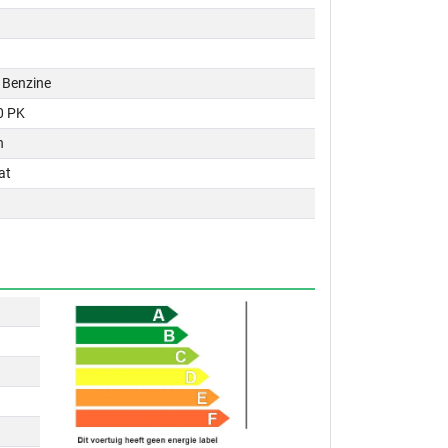
 / Benzine
0 PK
n
at