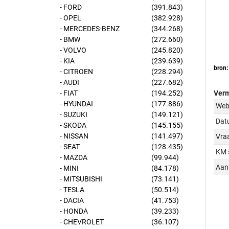
- FORD
(391.843)
- OPEL
(382.928)
- MERCEDES-BENZ
(344.268)
- BMW
(272.660)
- VOLVO
(245.820)
- KIA
(239.639)
bron:
- CITROEN
(228.294)
- AUDI
(227.682)
Verm
- FIAT
(194.252)
- HYUNDAI
(177.886)
Web
- SUZUKI
(149.121)
Dat
- SKODA
(145.155)
- NISSAN
(141.497)
Vraa
- SEAT
(128.435)
KM 
- MAZDA
(99.944)
Aant
- MINI
(84.178)
- MITSUBISHI
(73.141)
- TESLA
(50.514)
- DACIA
(41.753)
- HONDA
(39.233)
- CHEVROLET
(36.107)