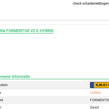
check schademeldingen
RA FORMENTOR VZ E-HYBRID
emene informatie
teken
KJK-61-
k
CUPRA
el
FORMENTOR
r
Zwart