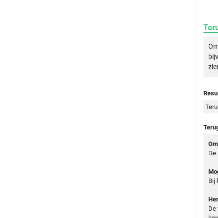
Ter
Om 
bij
zie
Resul
Teru
Teru
Oms
De 
Mog
Bij
Her
De 
her