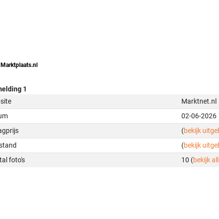
 Marktplaats.nl
elding 1
site
Marktnet.nl
um
02-06-2026
gprijs
(
bekijk uitg
stand
(
bekijk uitg
al foto's
10 (
bekijk all