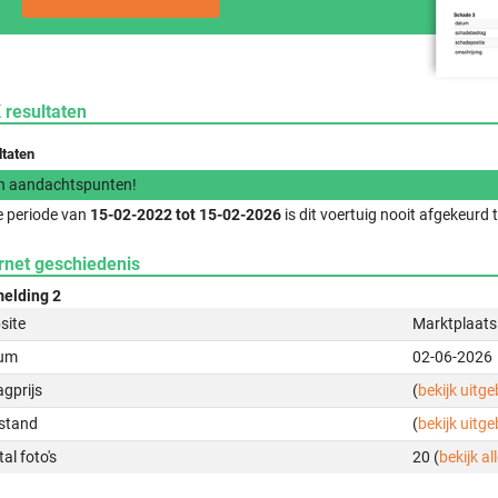
 resultaten
ltaten
n aandachtspunten!
e periode van
15-02-2022 tot 15-02-2026
is dit voertuig nooit afgekeurd
rnet geschiedenis
elding 2
site
Marktplaats
um
02-06-2026
gprijs
(
bekijk uitg
stand
(
bekijk uitg
al foto's
20 (
bekijk all