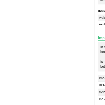
Uitsl
Prob
Aant
Imp
In
bou
Is 
bet
Imp
BPM
Geï
Ind