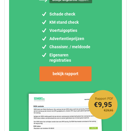
Schade check
KM stand check
Voertuigopties
Advertentieprijzen
Chassisnr. / meldcode
Eigenaren
registraties
bekijk rapport
Rapport PDF
€9,95
€29,95