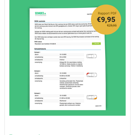
Rapport PDF
€9,95
€29,95