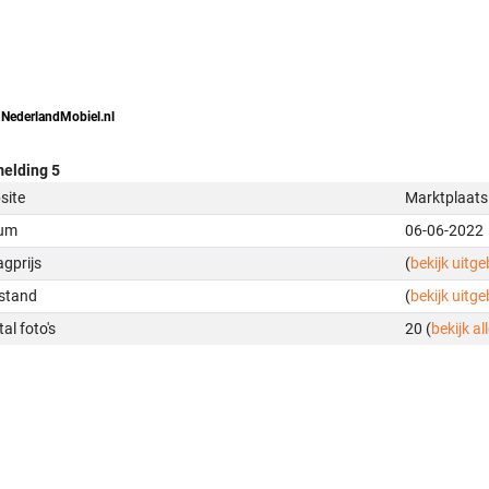
 NederlandMobiel.nl
elding 5
site
Marktplaats
um
06-06-2022
gprijs
(
bekijk uitg
stand
(
bekijk uitg
al foto's
20 (
bekijk all