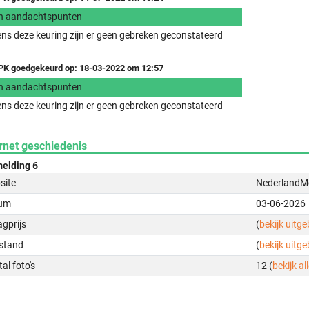
n aandachtspunten
ens deze keuring zijn er geen gebreken geconstateerd
K goedgekeurd op: 18-03-2022 om 12:57
n aandachtspunten
ens deze keuring zijn er geen gebreken geconstateerd
rnet geschiedenis
elding 6
site
NederlandMo
um
03-06-2026
gprijs
(
bekijk uitg
stand
(
bekijk uitg
al foto's
12 (
bekijk all