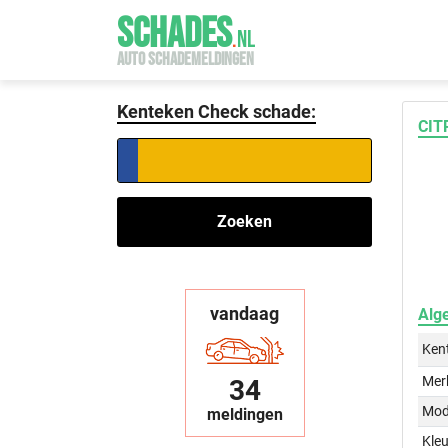
SCHADES
.
NL
AUTO SCHADEMELDINGEN
Kenteken Check schade:
CIT
Zoeken
vandaag
Alg
Ken
Mer
34
Mod
meldingen
Kleu