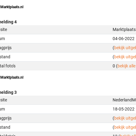
 Marktplaats.nl
elding 4
site
Marktplaats
um
04-06-2022
gprijs
(
bekijk uitg
stand
(
bekijk uitg
al foto's
0 (
bekijk alle
 Marktplaats.nl
elding 3
site
NederlandMo
um
18-05-2022
gprijs
(
bekijk uitg
stand
(
bekijk uitg