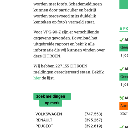
worden met foto’s. Schademeldingen
kunnen door particulier en bedrijf
worden toegevoegd mits duidelijk
kenteken op foto’s vermeld staat.
APK
Voor VPG-90-Z zijn er verschillende
gegevens gevonden. Download het
AP
uitgebreide rapport en bekijk alle
Gee
informatie die wij kunnen vinden over
Tijd
deze CITROEN.
Wij hebben 227.155 CITROEN
AP
meldingen geregistreerd staan. Bekijk
Gee
hier
de lijst.
Tijd
zoek meldingen
AP
op merk
Aan
Stof
- VOLKSWAGEN
(747.553)
- RENAULT
(395.267)
- PEUGEOT
(392.619)
AP