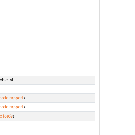
biel.nl
ebreid rapport
)
ebreid rapport
)
e foto's
)