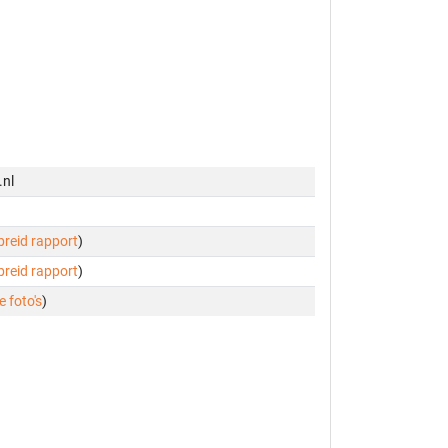
.nl
ebreid rapport
)
ebreid rapport
)
e foto's
)