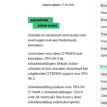
laatste update:
07-08-2026
Bou
Nie
Bra
autoschade
online inzien
Ver
Top
Schades.nl verzamelt informatie over
voertuigen met een Nederlands
Tra
kenteken.
Imp
Controleer voor deze CITROEN met
APK
kenteken: VPG-90-Z de
schademeldingen. Bekijk online
Mot
schades en km-standen, download het
uitgebreide CITROEN rapport van VPG-
Ver
90-Z.
Kop
Schademelding maken voor VPG-90-
Aant
Z? Heeft u schademeldingen / foto’s
Cili
over dit voertuig? Dan kunt u deze
schademelding online doorgeven.
Verb