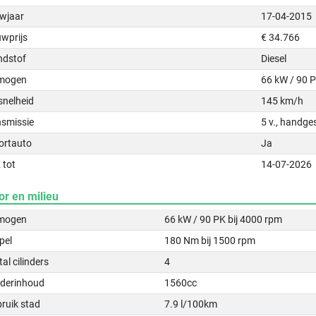
wjaar
17-04-2015
uwprijs
€ 34.766
ndstof
Diesel
mogen
66 kW / 90 
snelheid
145 km/h
nsmissie
5 v., handge
ortauto
Ja
 tot
14-07-2026
or en milieu
mogen
66 kW / 90 PK bij 4000 rpm
pel
180 Nm bij 1500 rpm
al cilinders
4
nderinhoud
1560cc
ruik stad
7.9 l/100km