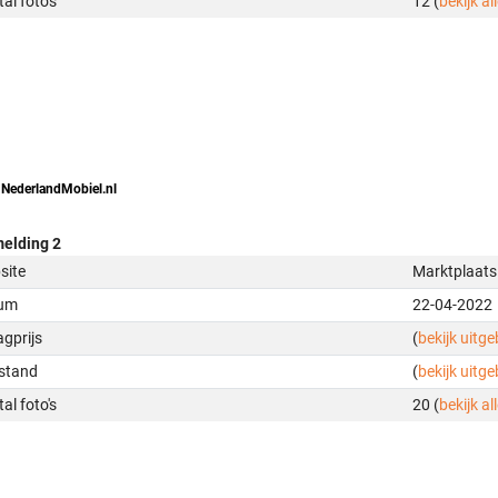
al foto's
12 (
bekijk all
 NederlandMobiel.nl
elding 2
site
Marktplaats
um
22-04-2022
gprijs
(
bekijk uitg
stand
(
bekijk uitg
al foto's
20 (
bekijk all