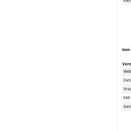
Aant
bron:
Verm
Web
Dat
Vraa
KM 
Aant