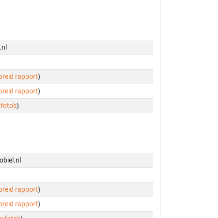
.nl
ebreid rapport
)
ebreid rapport
)
 foto's
)
biel.nl
ebreid rapport
)
ebreid rapport
)