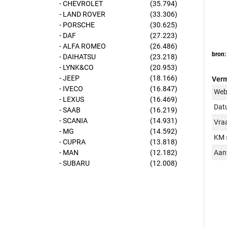
- CHEVROLET
(35.794)
- LAND ROVER
(33.306)
- PORSCHE
(30.625)
- DAF
(27.223)
- ALFA ROMEO
(26.486)
bron:
- DAIHATSU
(23.218)
- LYNK&CO
(20.953)
- JEEP
(18.166)
Verm
- IVECO
(16.847)
Web
- LEXUS
(16.469)
Dat
- SAAB
(16.219)
- SCANIA
(14.931)
Vraa
- MG
(14.592)
KM 
- CUPRA
(13.818)
Aant
- MAN
(12.182)
- SUBARU
(12.008)