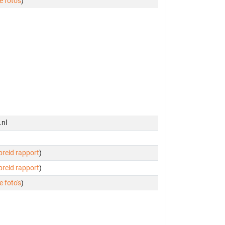
e foto's
)
.nl
ebreid rapport
)
ebreid rapport
)
e foto's
)