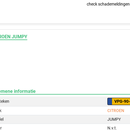
check schademeldingen
ROEN JUMPY
emene informatie
teken
VPG-90
k
CITROEN
el
JUMPY
r
N.v.t.