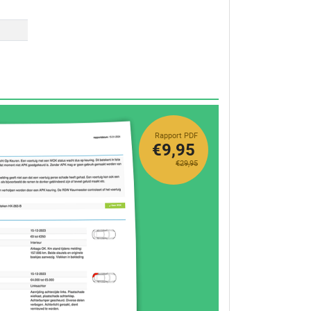
Rapport PDF
€9,95
€29,95