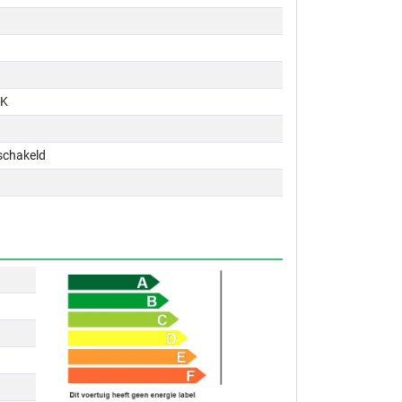
PK
schakeld