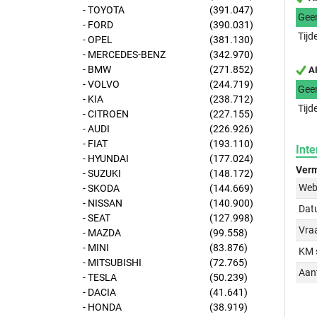
- TOYOTA
(391.047)
Gee
- FORD
(390.031)
Tijd
- OPEL
(381.130)
- MERCEDES-BENZ
(342.970)
- BMW
(271.852)
AP
- VOLVO
(244.719)
Gee
- KIA
(238.712)
Tijd
- CITROEN
(227.155)
- AUDI
(226.926)
- FIAT
(193.110)
Inte
- HYUNDAI
(177.024)
Verm
- SUZUKI
(148.172)
Web
- SKODA
(144.669)
- NISSAN
(140.900)
Dat
- SEAT
(127.998)
Vraa
- MAZDA
(99.558)
- MINI
(83.876)
KM 
- MITSUBISHI
(72.765)
Aant
- TESLA
(50.239)
- DACIA
(41.641)
- HONDA
(38.919)