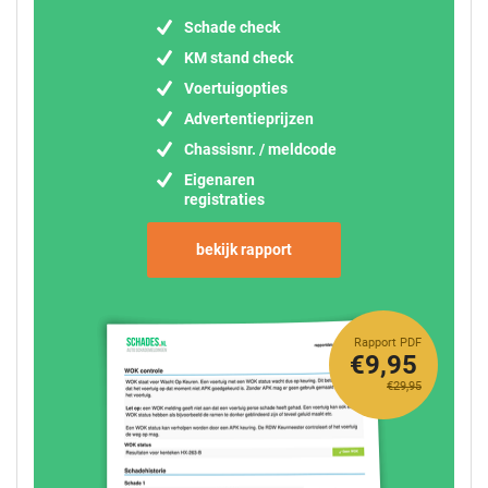
Schade check
KM stand check
Voertuigopties
Advertentieprijzen
Chassisnr. / meldcode
Eigenaren
registraties
bekijk rapport
Rapport PDF
€9,95
€29,95