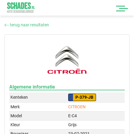
SCHADES
.
NL
AUTO SCHADEMELDINGEN
terug naar resultaten
Algemene informatie
Kenteken
P-379-JB
Merk
CITROEN
Model
E-C4
Kleur
Grijs
Bouwjaar
23-07-2021