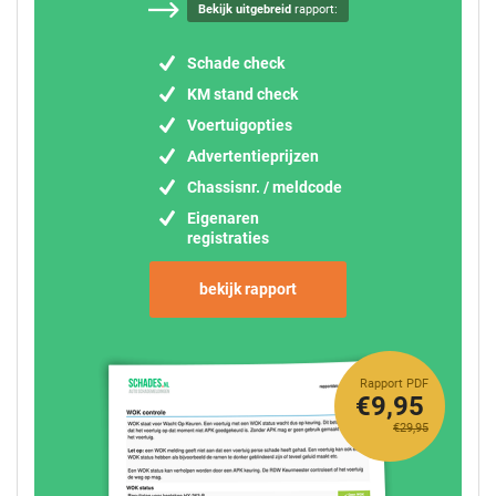
Bekijk uitgebreid
rapport:
Schade check
KM stand check
Voertuigopties
Advertentieprijzen
Chassisnr. / meldcode
Eigenaren
registraties
bekijk rapport
Rapport PDF
€9,95
€29,95