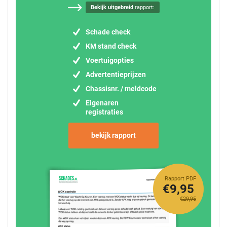
Bekijk uitgebreid
rapport:
Schade check
KM stand check
Voertuigopties
Advertentieprijzen
Chassisnr. / meldcode
Eigenaren
registraties
bekijk rapport
Rapport PDF
€9,95
€29,95