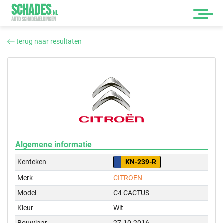
SCHADES
.
NL
AUTO SCHADEMELDINGEN
terug naar resultaten
Algemene informatie
Kenteken
KN-239-R
Merk
CITROEN
Model
C4 CACTUS
Kleur
Wit
Bouwjaar
27-10-2016