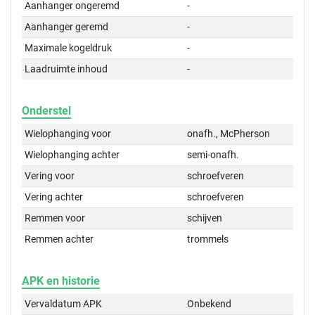
Aanhanger ongeremd
-
Aanhanger geremd
-
Maximale kogeldruk
-
Laadruimte inhoud
-
Onderstel
Wielophanging voor
onafh., McPherson
Wielophanging achter
semi-onafh.
Vering voor
schroefveren
Vering achter
schroefveren
Remmen voor
schijven
Remmen achter
trommels
APK en historie
Vervaldatum APK
Onbekend