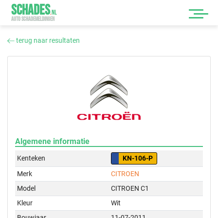
SCHADES
.
NL
AUTO SCHADEMELDINGEN
terug naar resultaten
Algemene informatie
Kenteken
KN-106-P
Merk
CITROEN
Model
CITROEN C1
Kleur
Wit
Bouwjaar
11-07-2011