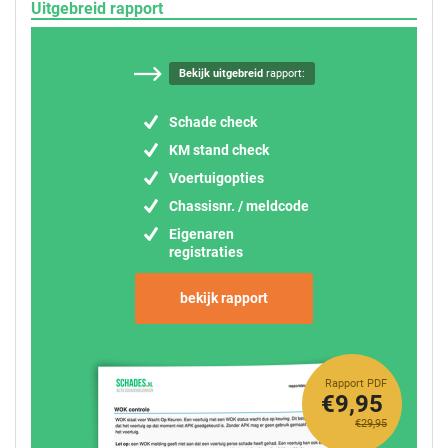
Uitgebreid rapport
Bekijk uitgebreid
rapport:
Schade check
KM stand check
Voertuigopties
Chassisnr. / meldcode
Eigenaren
registraties
bekijk rapport
Rapport PDF
€9,95
€29,95