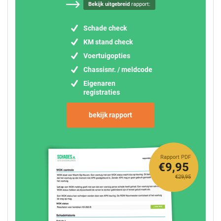
Bekijk uitgebreid
rapport:
Schade check
KM stand check
Voertuigopties
Chassisnr. / meldcode
Eigenaren
registraties
bekijk rapport
Rapport PDF
€9,95
€29,95