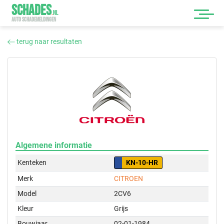
SCHADES
.
NL
AUTO SCHADEMELDINGEN
terug naar resultaten
Algemene informatie
Kenteken
KN-10-HR
Merk
CITROEN
Model
2CV6
Kleur
Grijs
Bouwjaar
02-01-1984