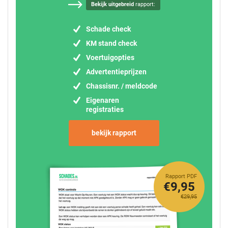
Bekijk uitgebreid
rapport:
Schade check
KM stand check
Voertuigopties
Advertentieprijzen
Chassisnr. / meldcode
Eigenaren
registraties
bekijk rapport
Rapport PDF
€9,95
€29,95