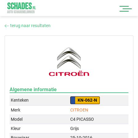
SCHADES
.
NL
AUTO SCHADEMELDINGEN
terug naar resultaten
Algemene informatie
Kenteken
KN-062-N
Merk
CITROEN
Model
C4 PICASSO
Kleur
Grijs
Bouwjaar
25-10-2016