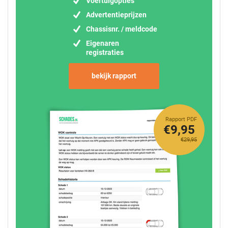
Voertuigopties
Advertentieprijzen
Chassisnr. / meldcode
Eigenaren
registraties
bekijk rapport
Rapport PDF
€9,95
€29,95