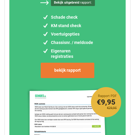
Bekijk uitgebreid
rapport:
Schade check
KM stand check
Voertuigopties
Chassisnr. / meldcode
Eigenaren
registraties
bekijk rapport
Rapport PDF
€9,95
€29,95