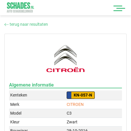
SCHADES
.
NL
AUTO SCHADEMELDINGEN
terug naar resultaten
Algemene informatie
Kenteken
KN-057-N
Merk
CITROEN
Model
C3
Kleur
Zwart
Bouwjaar
28-10-2016