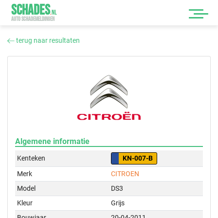
SCHADES
.
NL
AUTO SCHADEMELDINGEN
terug naar resultaten
Algemene informatie
Kenteken
KN-007-B
Merk
CITROEN
Model
DS3
Kleur
Grijs
Bouwjaar
20-04-2011