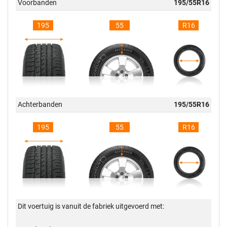
Voorbanden
195/55R16
195
55
R16
Achterbanden
195/55R16
195
55
R16
Dit voertuig is vanuit de fabriek uitgevoerd met: