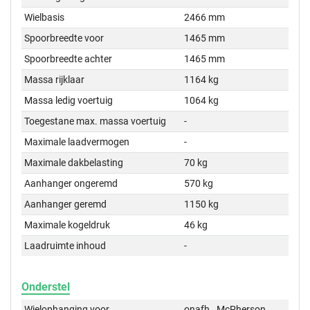
Wielbasis
2466 mm
Spoorbreedte voor
1465 mm
Spoorbreedte achter
1465 mm
Massa rijklaar
1164 kg
Massa ledig voertuig
1064 kg
Toegestane max. massa voertuig
-
Maximale laadvermogen
-
Maximale dakbelasting
70 kg
Aanhanger ongeremd
570 kg
Aanhanger geremd
1150 kg
Maximale kogeldruk
46 kg
Laadruimte inhoud
-
Onderstel
Wielophanging voor
onafh., McPherson