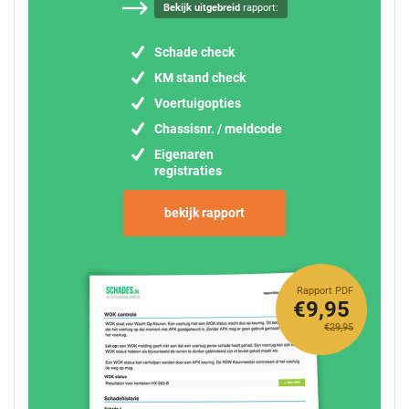
Bekijk uitgebreid
rapport:
Schade check
KM stand check
Voertuigopties
Chassisnr. / meldcode
Eigenaren
registraties
bekijk rapport
Rapport PDF
€9,95
€29,95