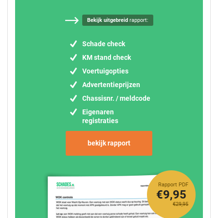
Bekijk uitgebreid
rapport:
Schade check
KM stand check
Voertuigopties
Advertentieprijzen
Chassisnr. / meldcode
Eigenaren
registraties
bekijk rapport
Rapport PDF
€9,95
€29,95