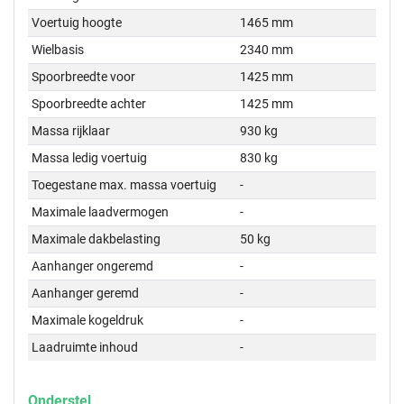
Voertuig hoogte
1465 mm
Wielbasis
2340 mm
Spoorbreedte voor
1425 mm
Spoorbreedte achter
1425 mm
Massa rijklaar
930 kg
Massa ledig voertuig
830 kg
Toegestane max. massa voertuig
-
Maximale laadvermogen
-
Maximale dakbelasting
50 kg
Aanhanger ongeremd
-
Aanhanger geremd
-
Maximale kogeldruk
-
Laadruimte inhoud
-
Onderstel