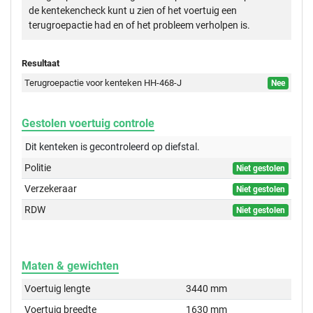
de kentekencheck kunt u zien of het voertuig een
terugroepactie had en of het probleem verholpen is.
Resultaat
Terugroepactie voor kenteken HH-468-J
Nee
Gestolen voertuig controle
Dit kenteken is gecontroleerd op
diefstal.
Politie
Niet gestolen
Verzekeraar
Niet gestolen
RDW
Niet gestolen
Maten & gewichten
Voertuig lengte
3440 mm
Voertuig breedte
1630 mm