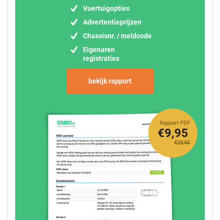
Voertuigopties
Advertentieprijzen
Chassisnr. / meldcode
Eigenaren
registraties
bekijk rapport
Rapport PDF
€9,95
€29,95