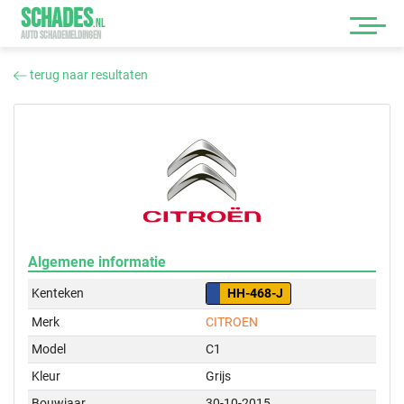
SCHADES
.
NL
AUTO SCHADEMELDINGEN
terug naar resultaten
Algemene informatie
Kenteken
HH-468-J
Merk
CITROEN
Model
C1
Kleur
Grijs
Bouwjaar
30-10-2015