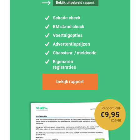
Bekijk uitgebreid
rapport:
Schade check
KM stand check
Voertuigopties
Advertentieprijzen
Chassisnr. / meldcode
Eigenaren
registraties
bekijk rapport
Rapport PDF
€9,95
€29,95