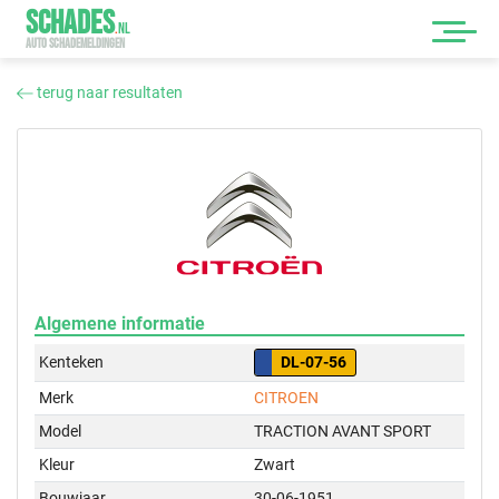
SCHADES
.
NL
AUTO SCHADEMELDINGEN
terug naar resultaten
Algemene informatie
Kenteken
DL-07-56
Merk
CITROEN
Model
TRACTION AVANT SPORT
Kleur
Zwart
Bouwjaar
30-06-1951