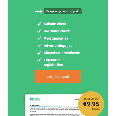
Bekijk uitgebreid
rapport:
Schade check
KM stand check
Voertuigopties
Advertentieprijzen
Chassisnr. / meldcode
Eigenaren
registraties
bekijk rapport
Rapport PDF
€9,95
€29,95