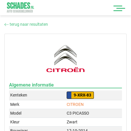
SCHADES
.
NL
AUTO SCHADEMELDINGEN
terug naar resultaten
Algemene informatie
Kenteken
9-XRX-83
Merk
CITROEN
Model
C3 PICASSO
Kleur
Zwart
Bouwjaar
17-10-2014