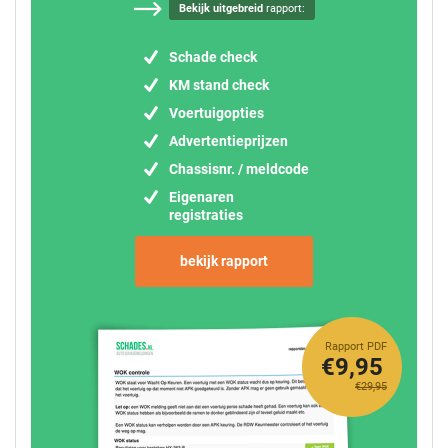
Bekijk uitgebreid
rapport:
Schade check
KM stand check
Voertuigopties
Advertentieprijzen
Chassisnr. / meldcode
Eigenaren
registraties
bekijk rapport
Rapport PDF
€9,95
€29,95