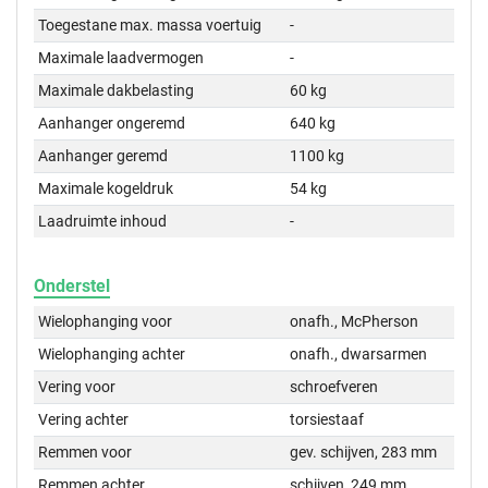
Toegestane max. massa voertuig
-
Maximale laadvermogen
-
Maximale dakbelasting
60 kg
Aanhanger ongeremd
640 kg
Aanhanger geremd
1100 kg
Maximale kogeldruk
54 kg
Laadruimte inhoud
-
Onderstel
Wielophanging voor
onafh., McPherson
Wielophanging achter
onafh., dwarsarmen
Vering voor
schroefveren
Vering achter
torsiestaaf
Remmen voor
gev. schijven, 283 mm
Remmen achter
schijven, 249 mm