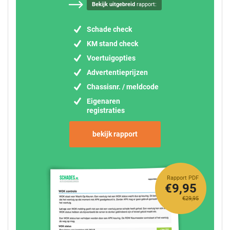
Bekijk uitgebreid
rapport:
Schade check
KM stand check
Voertuigopties
Advertentieprijzen
Chassisnr. / meldcode
Eigenaren
registraties
bekijk rapport
Rapport PDF
€9,95
€29,95