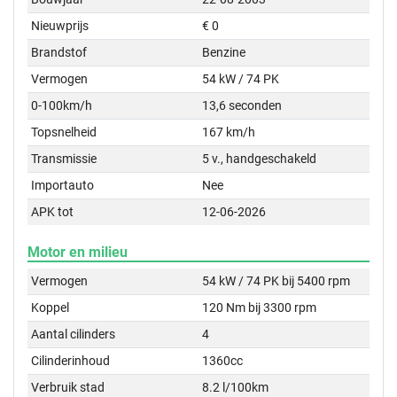
Nieuwprijs
€ 0
Brandstof
Benzine
Vermogen
54 kW / 74 PK
0-100km/h
13,6 seconden
Topsnelheid
167 km/h
Transmissie
5 v., handgeschakeld
Importauto
Nee
APK tot
12-06-2026
Motor en milieu
Vermogen
54 kW / 74 PK bij 5400 rpm
Koppel
120 Nm bij 3300 rpm
Aantal cilinders
4
Cilinderinhoud
1360cc
Verbruik stad
8.2 l/100km