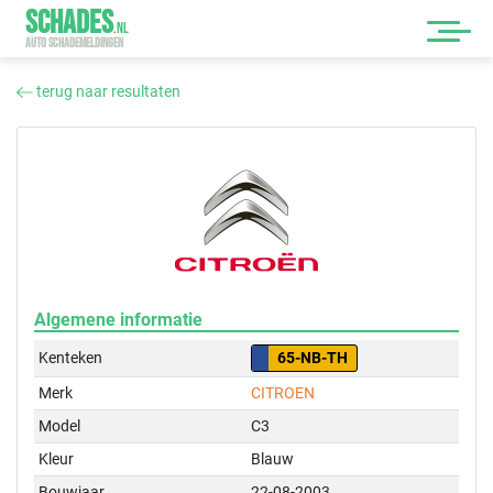
SCHADES
.
NL
AUTO SCHADEMELDINGEN
terug naar resultaten
Algemene informatie
Kenteken
65-NB-TH
Merk
CITROEN
Model
C3
Kleur
Blauw
Bouwjaar
22-08-2003