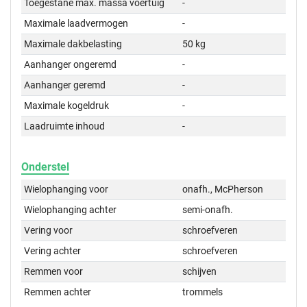
Toegestane max. massa voertuig
-
Maximale laadvermogen
-
Maximale dakbelasting
50 kg
Aanhanger ongeremd
-
Aanhanger geremd
-
Maximale kogeldruk
-
Laadruimte inhoud
-
Onderstel
Wielophanging voor
onafh., McPherson
Wielophanging achter
semi-onafh.
Vering voor
schroefveren
Vering achter
schroefveren
Remmen voor
schijven
Remmen achter
trommels