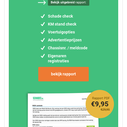
Bekijk uitgebreid
rapport:
Schade check
KM stand check
Voertuigopties
Advertentieprijzen
Chassisnr. / meldcode
Eigenaren
registraties
bekijk rapport
Rapport PDF
€9,95
€29,95