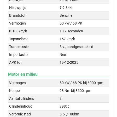
Nieuwprijs
€ 9.344
Brandstof
Benzine
Vermogen
50 kW / 68 PK
0-100km/h
13,7 seconden
Topsnelheid
157 km/h
Transmissie
5 v., handgeschakeld
Importauto
Nee
APK tot
19-12-2025
Motor en milieu
Vermogen
50 kW / 68 PK bij 6000 rpm
Koppel
93 Nm bij 3600 rpm
Aantal cilinders
3
Cilinderinhoud
998cc
Verbruik stad
5.5 l/100km