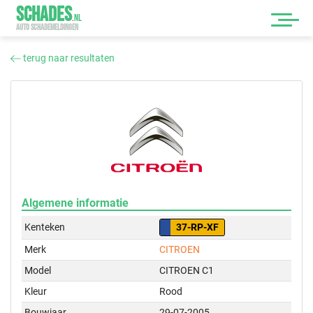
SCHADES
.
NL
AUTO SCHADEMELDINGEN
terug naar resultaten
Algemene informatie
Kenteken
37-RP-XF
Merk
CITROEN
Model
CITROEN C1
Kleur
Rood
Bouwjaar
29-07-2005