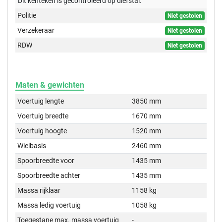
Dit kenteken is gecontroleerd op
diefstal.
Politie
Niet gestolen
Verzekeraar
Niet gestolen
RDW
Niet gestolen
Maten & gewichten
Voertuig lengte
3850 mm
Voertuig breedte
1670 mm
Voertuig hoogte
1520 mm
Wielbasis
2460 mm
Spoorbreedte voor
1435 mm
Spoorbreedte achter
1435 mm
Massa rijklaar
1158 kg
Massa ledig voertuig
1058 kg
Toegestane max. massa voertuig
-