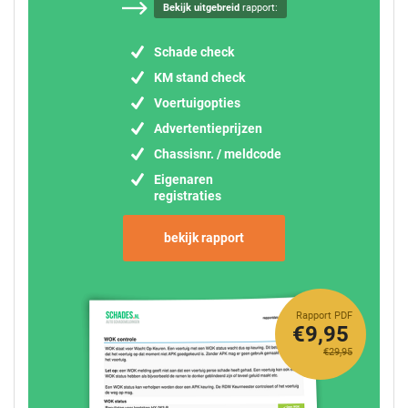
Bekijk uitgebreid
rapport:
Schade check
KM stand check
Voertuigopties
Advertentieprijzen
Chassisnr. / meldcode
Eigenaren
registraties
bekijk rapport
Rapport PDF
€9,95
€29,95