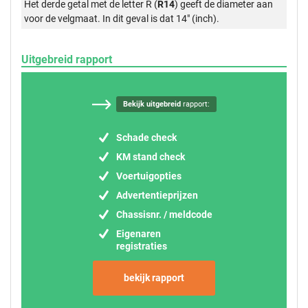
Het derde getal met de letter R (
R14
) geeft de diameter aan
voor de velgmaat. In dit geval is dat 14" (inch).
Uitgebreid rapport
Bekijk uitgebreid
rapport:
Schade check
KM stand check
Voertuigopties
Advertentieprijzen
Chassisnr. / meldcode
Eigenaren
registraties
bekijk rapport