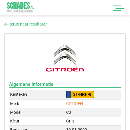
SCHADES
.
NL
AUTO SCHADEMELDINGEN
terug naar resultaten
Algemene informatie
Kenteken
31-HRH-8
Merk
CITROEN
Model
C3
Kleur
Grijs
Bouwjaar
30-01-2009