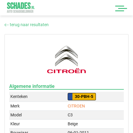
SCHADES
.
NL
AUTO SCHADEMELDINGEN
terug naar resultaten
Algemene informatie
Kenteken
30-PBH-5
Merk
CITROEN
Model
C3
Kleur
Beige
Bouwjaar
06-01-2011