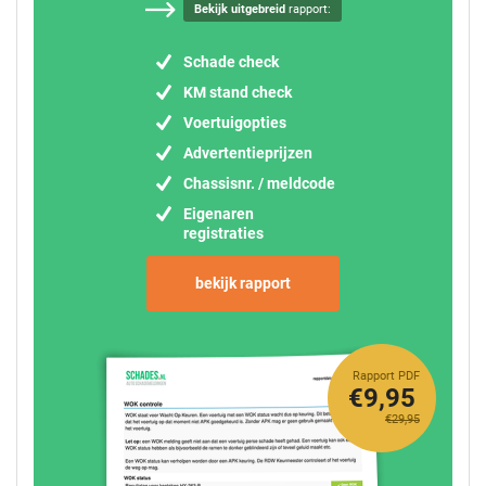
Bekijk uitgebreid
rapport:
Schade check
KM stand check
Voertuigopties
Advertentieprijzen
Chassisnr. / meldcode
Eigenaren
registraties
bekijk rapport
Rapport PDF
€9,95
€29,95