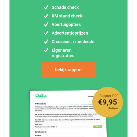
Schade check
KM stand check
Voertuigopties
Advertentieprijzen
Chassisnr. / meldcode
Eigenaren
registraties
bekijk rapport
Rapport PDF
€9,95
€29,95