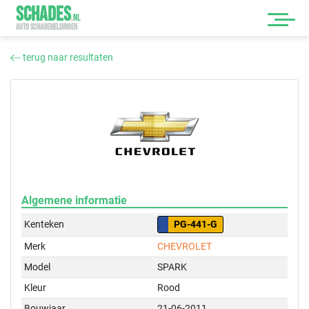
SCHADES
.
NL
AUTO SCHADEMELDINGEN
terug naar resultaten
Algemene informatie
Kenteken
PG-441-G
Merk
CHEVROLET
Model
SPARK
Kleur
Rood
Bouwjaar
21-06-2011