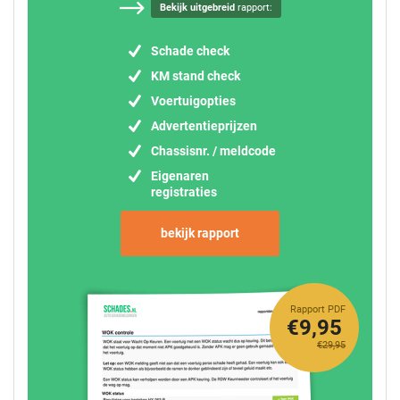
Bekijk uitgebreid
rapport:
Schade check
KM stand check
Voertuigopties
Advertentieprijzen
Chassisnr. / meldcode
Eigenaren
registraties
bekijk rapport
Rapport PDF
€9,95
€29,95