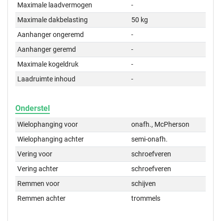
Maximale laadvermogen
-
Maximale dakbelasting
50 kg
Aanhanger ongeremd
-
Aanhanger geremd
-
Maximale kogeldruk
-
Laadruimte inhoud
-
Onderstel
Wielophanging voor
onafh., McPherson
Wielophanging achter
semi-onafh.
Vering voor
schroefveren
Vering achter
schroefveren
Remmen voor
schijven
Remmen achter
trommels