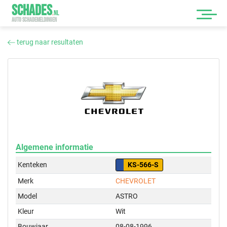
SCHADES
.
NL
AUTO SCHADEMELDINGEN
terug naar resultaten
Algemene informatie
Kenteken
KS-566-S
Merk
CHEVROLET
Model
ASTRO
Kleur
Wit
Bouwjaar
08-08-1996