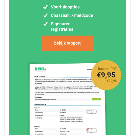
Voertuigopties
Chassisnr. / meldcode
Eigenaren
registraties
bekijk rapport
Rapport PDF
€9,95
€29,95