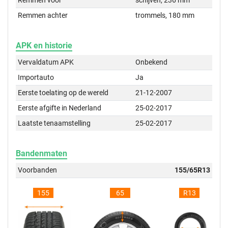
Remmen voor
schijven, 236 mm
Remmen achter
trommels, 180 mm
APK en historie
Vervaldatum APK
Onbekend
Importauto
Ja
Eerste toelating op de wereld
21-12-2007
Eerste afgifte in Nederland
25-02-2017
Laatste tenaamstelling
25-02-2017
Bandenmaten
Voorbanden
155/65R13
155
65
R13