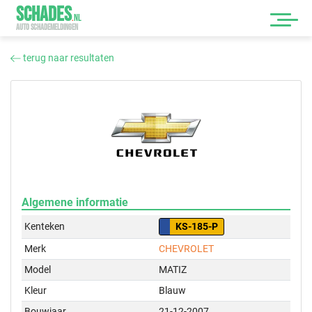
SCHADES
.
NL
AUTO SCHADEMELDINGEN
terug naar resultaten
Algemene informatie
Kenteken
KS-185-P
Merk
CHEVROLET
Model
MATIZ
Kleur
Blauw
Bouwjaar
21-12-2007