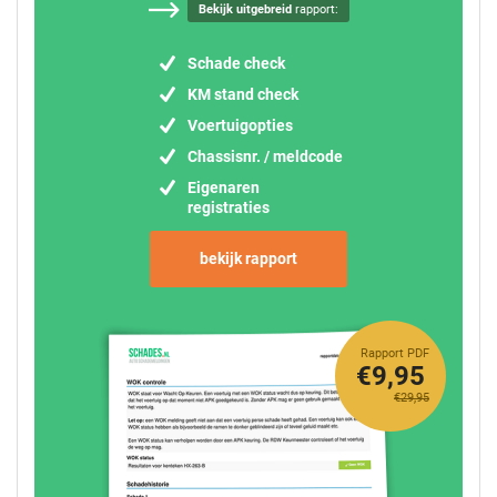
Bekijk uitgebreid
rapport:
Schade check
KM stand check
Voertuigopties
Chassisnr. / meldcode
Eigenaren
registraties
bekijk rapport
Rapport PDF
€9,95
€29,95