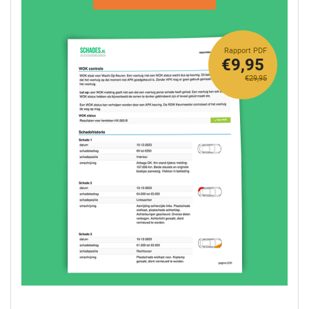
Rapport PDF
€9,95
€29,95