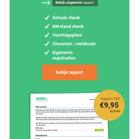
Bekijk uitgebreid
rapport:
Schade check
KM stand check
Voertuigopties
Chassisnr. / meldcode
Eigenaren
registraties
bekijk rapport
Rapport PDF
€9,95
€29,95