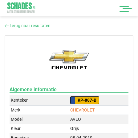
SCHADES
.
NL
AUTO SCHADEMELDINGEN
terug naar resultaten
Algemene informatie
Kenteken
KP-887-B
Merk
CHEVROLET
Model
AVEO
Kleur
Grijs
Bouwjaar
08-04-2010