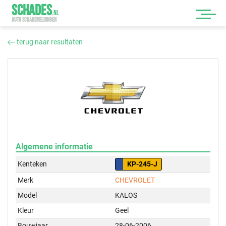
SCHADES
.
NL
AUTO SCHADEMELDINGEN
terug naar resultaten
Algemene informatie
Kenteken
KP-245-J
Merk
CHEVROLET
Model
KALOS
Kleur
Geel
Bouwjaar
28-06-2006