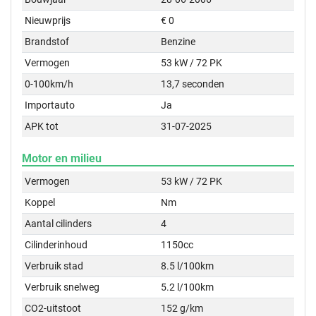
Nieuwprijs
€ 0
Brandstof
Benzine
Vermogen
53 kW / 72 PK
0-100km/h
13,7 seconden
Importauto
Ja
APK tot
31-07-2025
Motor en milieu
Vermogen
53 kW / 72 PK
Koppel
Nm
Aantal cilinders
4
Cilinderinhoud
1150cc
Verbruik stad
8.5 l/100km
Verbruik snelweg
5.2 l/100km
CO2-uitstoot
152 g/km