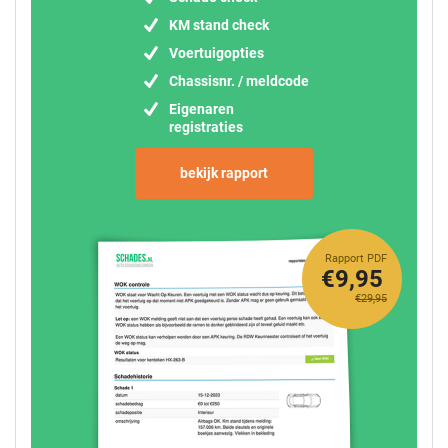
KM stand check
Voertuigopties
Chassisnr. / meldcode
Eigenaren
registraties
bekijk rapport
Rapport PDF
€9,95
€29,95