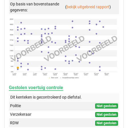
Op basis van bovenstaande
(
bekijk uitgebreid rapport
)
gegevens:
Gestolen voertuig controle
Dit kenteken is gecontroleerd op
diefstal.
Politie
Niet gestolen
Verzekeraar
Niet gestolen
RDW
Niet gestolen