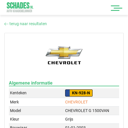
SCHADES
.
NL
AUTO SCHADEMELDINGEN
terug naar resultaten
Algemene informatie
Kenteken
KN-928-N
Merk
CHEVROLET
Model
CHEVROLET G 1500VAN
Kleur
Grijs
Bouwjaar
01-01-2003