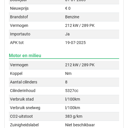
Nieuwprijs
€ 0
Brandstof
Benzine
Vermogen
212 kW / 289 PK
Importauto
Ja
APK tot
19-07-2025
Motor en milieu
Vermogen
212 kW / 289 PK
Koppel
Nm
Aantal cilinders
8
Cilinderinhoud
5327cc
Verbruik stad
l/100km
Verbruik snelweg
l/100km
CO2-uitstoot
383 g/km
Zuinigheidslabel
Niet beschikbaar