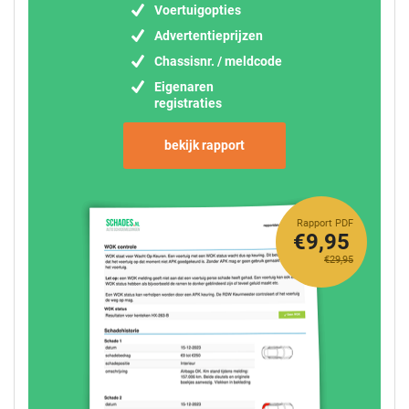
Voertuigopties
Advertentieprijzen
Chassisnr. / meldcode
Eigenaren
registraties
bekijk rapport
Rapport PDF
€9,95
€29,95