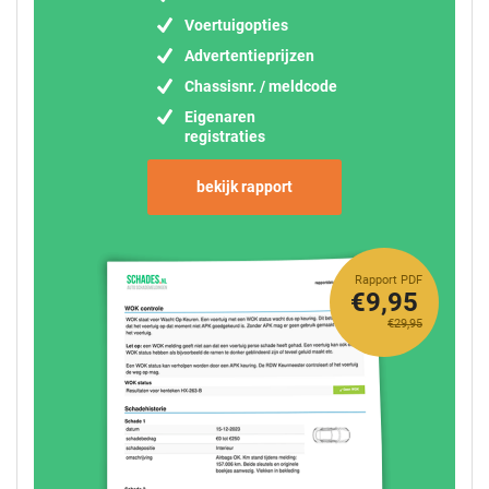
Voertuigopties
Advertentieprijzen
Chassisnr. / meldcode
Eigenaren
registraties
bekijk rapport
Rapport PDF
€9,95
€29,95