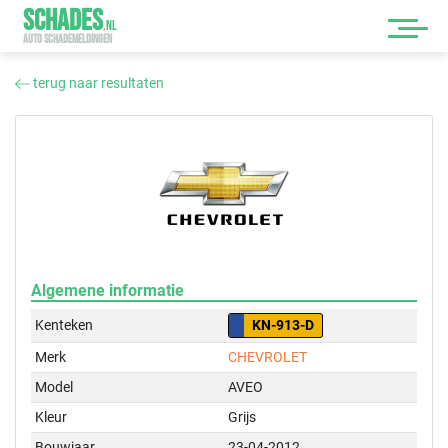
SCHADES
.
NL
AUTO SCHADEMELDINGEN
terug naar resultaten
Algemene informatie
Kenteken
KN-913-D
Merk
CHEVROLET
Model
AVEO
Kleur
Grijs
Bouwjaar
23-04-2012