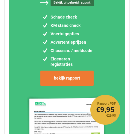
Bekijk uitgebreid
rapport:
Schade check
KM stand check
Voertuigopties
Advertentieprijzen
Chassisnr. / meldcode
Eigenaren
registraties
bekijk rapport
Rapport PDF
€9,95
€29,95