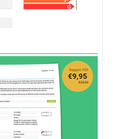
Rapport PDF
€9,95
€29,95