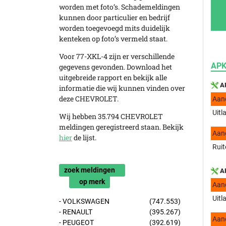
worden met foto’s. Schademeldingen
kunnen door particulier en bedrijf
worden toegevoegd mits duidelijk
kenteken op foto’s vermeld staat.
Voor 77-XKL-4 zijn er verschillende
APK
gegevens gevonden. Download het
uitgebreide rapport en bekijk alle
AP
informatie die wij kunnen vinden over
deze CHEVROLET.
Aan
Uitl
Wij hebben 35.794 CHEVROLET
meldingen geregistreerd staan. Bekijk
Aan
hier
de lijst.
Ruit
zoek meldingen
AP
op merk
Aan
Uitl
- VOLKSWAGEN
(747.553)
- RENAULT
(395.267)
Aan
- PEUGEOT
(392.619)