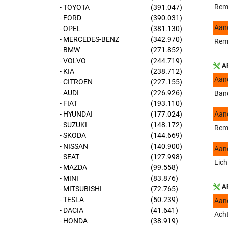
Remv
- TOYOTA
(391.047)
- FORD
(390.031)
Aan
- OPEL
(381.130)
- MERCEDES-BENZ
(342.970)
Reml
- BMW
(271.852)
- VOLVO
(244.719)
AP
- KIA
(238.712)
Aan
- CITROEN
(227.155)
- AUDI
(226.926)
Ban
- FIAT
(193.110)
- HYUNDAI
(177.024)
Aan
- SUZUKI
(148.172)
Rem
- SKODA
(144.669)
- NISSAN
(140.900)
Aan
- SEAT
(127.998)
Lich
- MAZDA
(99.558)
- MINI
(83.876)
AP
- MITSUBISHI
(72.765)
- TESLA
(50.239)
Aan
- DACIA
(41.641)
Acht
- HONDA
(38.919)