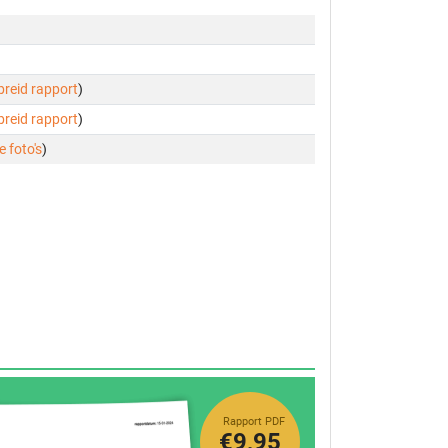
ebreid rapport
)
ebreid rapport
)
e foto's
)
Rapport PDF
€9,95