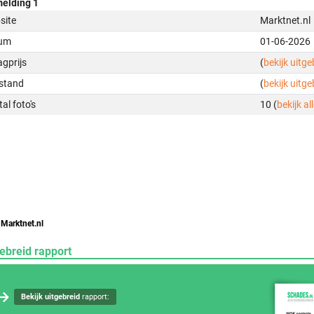
elding 1
site
Marktnet.nl
um
01-06-2026
gprijs
(
bekijk uitg
stand
(
bekijk uitg
al foto's
10 (
bekijk all
 Marktnet.nl
ebreid rapport
Bekijk uitgebreid
rapport: