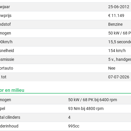
wjaar
25-06-2012
uwprijs
€ 11.149
ndstof
Benzine
mogen
50 kW / 68 
00km/h
15,5 second
snelheid
154 km/h
nsmissie
5 v., handge
ortauto
Nee
 tot
07-07-2026
or en milieu
mogen
50 kW / 68 PK bij 6400 rpm
pel
93 Nm bij 4800 rpm
al cilinders
4
nderinhoud
995cc