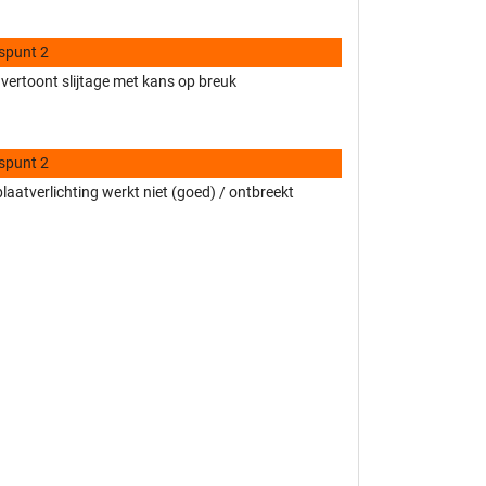
spunt 2
vertoont slijtage met kans op breuk
spunt 2
aatverlichting werkt niet (goed) / ontbreekt