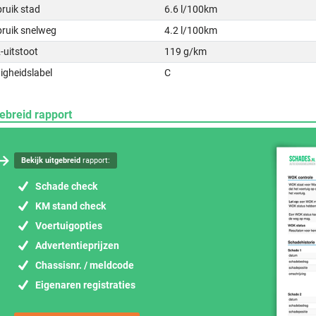
ruik stad
6.6 l/100km
bruik snelweg
4.2 l/100km
-uitstoot
119 g/km
igheidslabel
C
ebreid rapport
Bekijk uitgebreid
rapport:
Schade check
KM stand check
Voertuigopties
Advertentieprijzen
Chassisnr. / meldcode
Eigenaren registraties