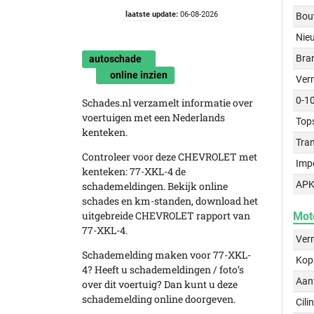
laatste update:
06-08-2026
Bou
Nie
Bra
autoschade
online inzien
Ver
0-1
Schades.nl verzamelt informatie over
voertuigen met een Nederlands
Top
kenteken.
Tra
Controleer voor deze CHEVROLET met
Imp
kenteken: 77-XKL-4 de
APK
schademeldingen. Bekijk online
schades en km-standen, download het
uitgebreide CHEVROLET rapport van
Mot
77-XKL-4.
Ver
Schademelding maken voor 77-XKL-
Kop
4? Heeft u schademeldingen / foto’s
Aant
over dit voertuig? Dan kunt u deze
schademelding online doorgeven.
Cili