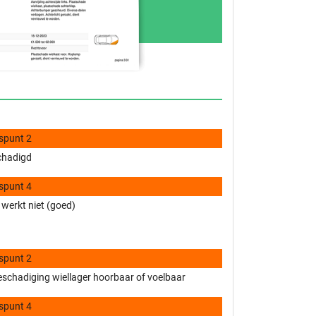
spunt 2
chadigd
spunt 4
 werkt niet (goed)
spunt 2
eschadiging wiellager hoorbaar of voelbaar
spunt 4