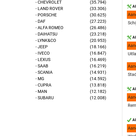
- CHEVROLET
(35.794)
AP
- LAND ROVER
(33.306)
Aan
- PORSCHE
(30.625)
- DAF
(27.223)
Schi
- ALFA ROMEO
(26.486)
- DAIHATSU
(23.218)
AP
- LYNK&CO
(20.953)
Aan
- JEEP
(18.166)
- IVECO
(16.847)
Uitl
- LEXUS
(16.469)
- SAAB
(16.219)
Aan
- SCANIA
(14.931)
Stad
- MG
(14.592)
- CUPRA
(13.818)
AP
- MAN
(12.182)
Aan
- SUBARU
(12.008)
Remc
AP
Aan