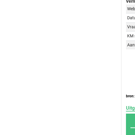
Verm
Web
Dat
Vraa
KM 
Aant
bron:
Uitg