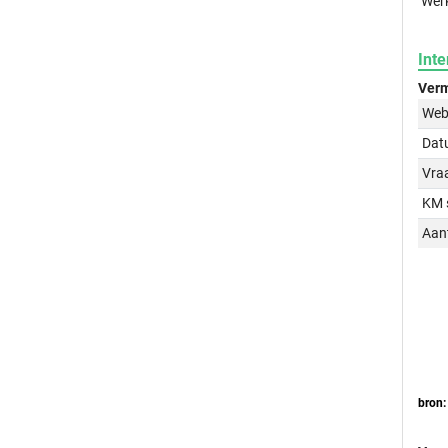
Werk
Inte
Verm
Web
Dat
Vraa
KM 
Aant
bron: