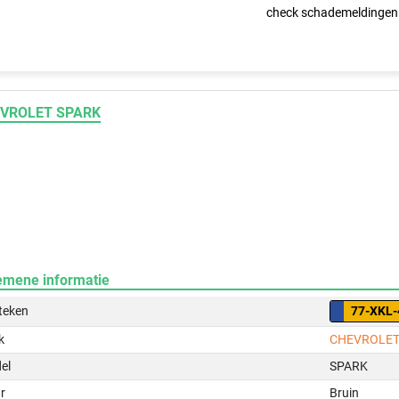
check schademeldingen
VROLET SPARK
emene informatie
teken
77-XKL-
k
CHEVROLE
el
SPARK
r
Bruin