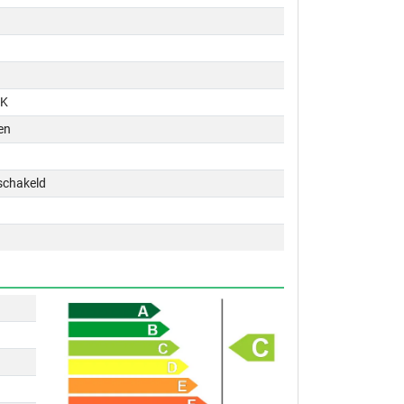
PK
en
schakeld