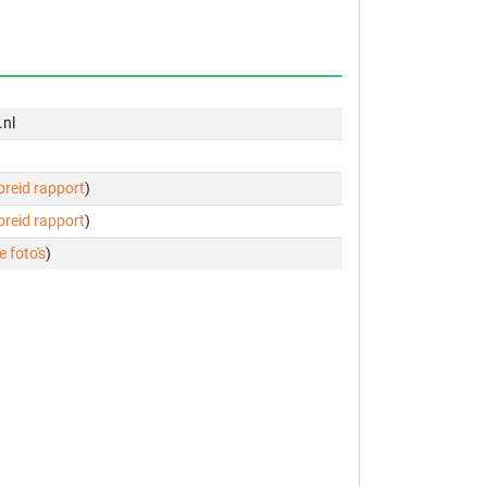
.nl
ebreid rapport
)
ebreid rapport
)
e foto's
)