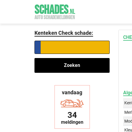
SCHADES
.
NL
AUTO SCHADEMELDINGEN
Kenteken Check schade:
CHE
Zoeken
vandaag
Alg
Ken
Mer
34
Mod
meldingen
Kleu