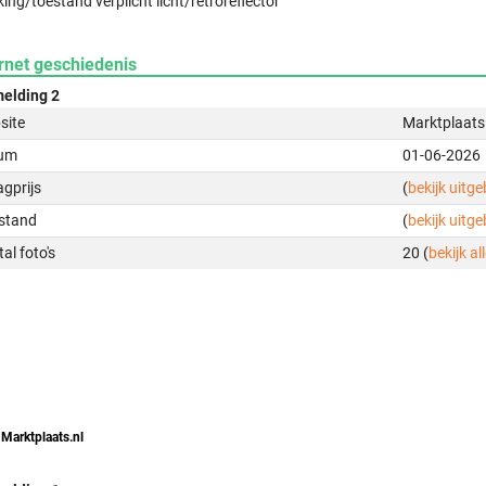
ing/toestand verplicht licht/retroreflector
rnet geschiedenis
elding 2
site
Marktplaats
um
01-06-2026
gprijs
(
bekijk uitg
stand
(
bekijk uitg
al foto's
20 (
bekijk all
 Marktplaats.nl