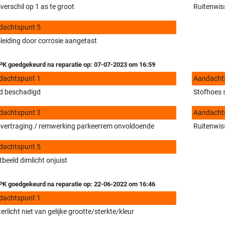
erschil op 1 as te groot
Ruitenwiss
dachtspunt 5
eiding door corrosie aangetast
K goedgekeurd na reparatie op: 07-07-2023 om 16:59
dachtspunt 1
Aandacht
d beschadigd
Stofhoes s
dachtspunt 3
Aandacht
vertraging / remwerking parkeerrem onvoldoende
Ruitenwiss
dachtspunt 5
tbeeld dimlicht onjuist
K goedgekeurd na reparatie op: 22-06-2022 om 16:46
dachtspunt 1
erlicht niet van gelijke grootte/sterkte/kleur