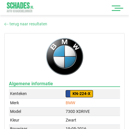
SCHADES
.
NL
AUTO SCHADEMELDINGEN
terug naar resultaten
Algemene informatie
Kenteken
KN-224-X
Merk
BMW
Model
730D XDRIVE
Kleur
Zwart
Bouwjaar
19-05-2016