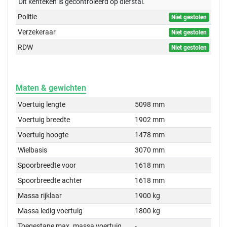
Dit kenteken is gecontroleerd op
diefstal.
Politie
Niet gestolen
Verzekeraar
Niet gestolen
RDW
Niet gestolen
Maten & gewichten
Voertuig lengte
5098 mm
Voertuig breedte
1902 mm
Voertuig hoogte
1478 mm
Wielbasis
3070 mm
Spoorbreedte voor
1618 mm
Spoorbreedte achter
1618 mm
Massa rijklaar
1900 kg
Massa ledig voertuig
1800 kg
Toegestane max. massa voertuig
-