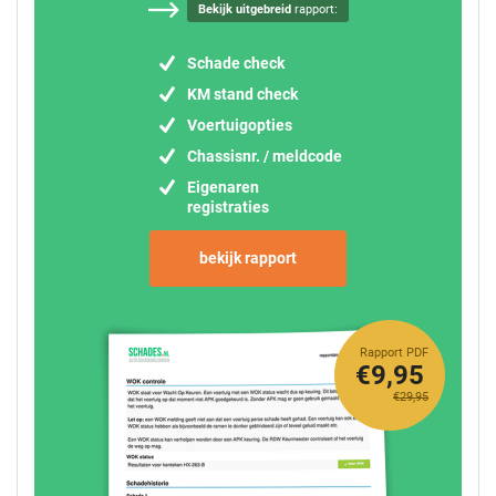
Bekijk uitgebreid
rapport:
Schade check
KM stand check
Voertuigopties
Chassisnr. / meldcode
Eigenaren
registraties
bekijk rapport
Rapport PDF
€9,95
€29,95