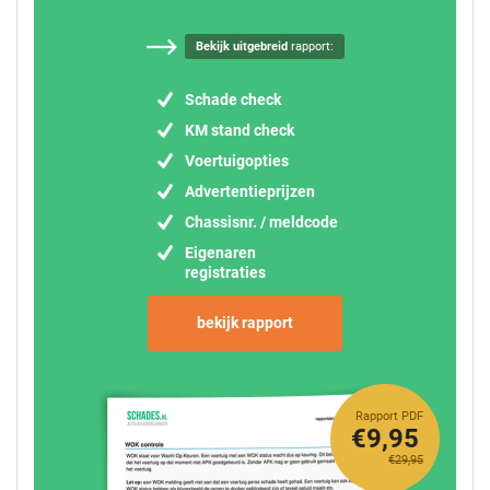
Bekijk uitgebreid
rapport:
Schade check
KM stand check
Voertuigopties
Advertentieprijzen
Chassisnr. / meldcode
Eigenaren
registraties
bekijk rapport
Rapport PDF
€9,95
€29,95