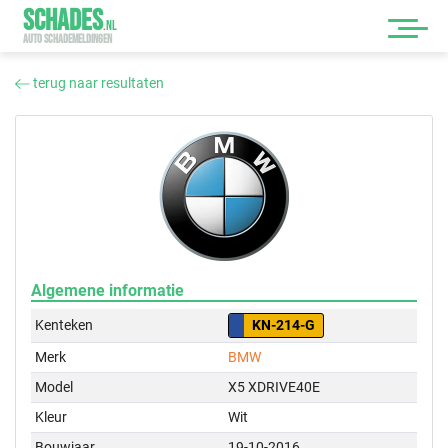
SCHADES
.
NL
AUTO SCHADEMELDINGEN
terug naar resultaten
Algemene informatie
Kenteken
KN-214-G
Merk
BMW
Model
X5 XDRIVE40E
Kleur
Wit
Bouwjaar
19-10-2016