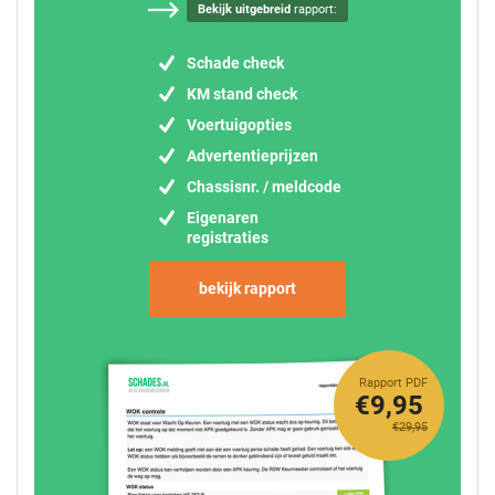
Bekijk uitgebreid
rapport:
Schade check
KM stand check
Voertuigopties
Advertentieprijzen
Chassisnr. / meldcode
Eigenaren
registraties
bekijk rapport
Rapport PDF
€9,95
€29,95