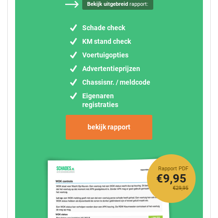
Bekijk uitgebreid
rapport:
Schade check
KM stand check
Voertuigopties
Advertentieprijzen
Chassisnr. / meldcode
Eigenaren
registraties
bekijk rapport
Rapport PDF
€9,95
€29,95