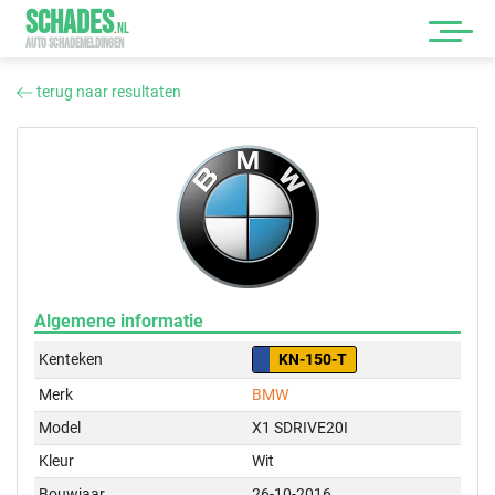
SCHADES
.
NL
AUTO SCHADEMELDINGEN
terug naar resultaten
Algemene informatie
Kenteken
KN-150-T
Merk
BMW
Model
X1 SDRIVE20I
Kleur
Wit
Bouwjaar
26-10-2016