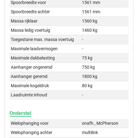
Spoorbreedte voor
1561 mm
Spoorbreedte achter
1561 mm
Massa rijklaar
1560 kg
Massa ledig voertuig
1460 kg
Toegestane max. massa voertuig
-
Maximale laadvermogen
-
Maximale dakbelasting
75 kg
Aanhanger ongeremd
750 kg
Aanhanger geremd
1800 kg
Maximale kogeldruk
80 kg
Laadruimte inhoud
-
Onderstel
Wielophanging voor
onafh., McPherson
Wielophanging achter
multilink