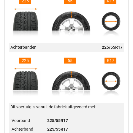
225
55
R17
Achterbanden
225/55R17
225
55
R17
Dit voertuig is vanuit de fabriek uitgevoerd met:
Voorband
225/55R17
Achterband
225/55R17