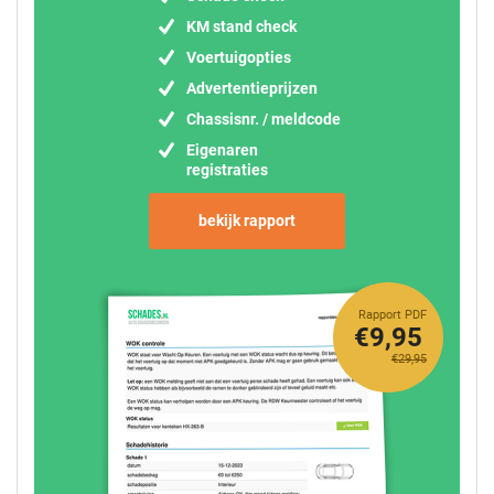
KM stand check
Voertuigopties
Advertentieprijzen
Chassisnr. / meldcode
Eigenaren
registraties
bekijk rapport
Rapport PDF
€9,95
€29,95