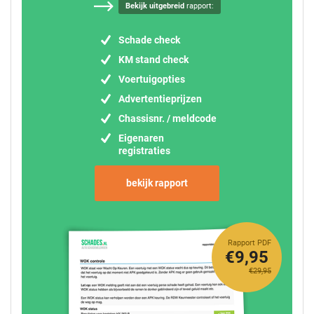
Bekijk uitgebreid
rapport:
Schade check
KM stand check
Voertuigopties
Advertentieprijzen
Chassisnr. / meldcode
Eigenaren
registraties
bekijk rapport
Rapport PDF
€9,95
€29,95