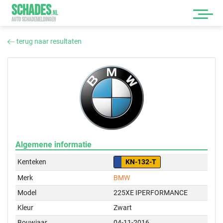
SCHADES
.
NL
AUTO SCHADEMELDINGEN
terug naar resultaten
Algemene informatie
Kenteken
KN-132-T
Merk
BMW
Model
225XE IPERFORMANCE
Kleur
Zwart
Bouwjaar
04-11-2016