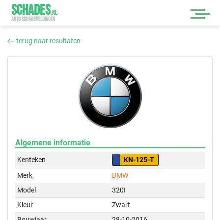
SCHADES
.
NL
AUTO SCHADEMELDINGEN
terug naar resultaten
Algemene informatie
Kenteken
KN-125-T
Merk
BMW
Model
320I
Kleur
Zwart
Bouwjaar
28-10-2016