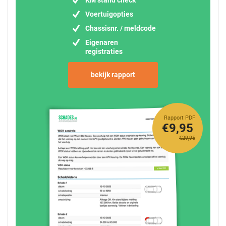
Voertuigopties
Chassisnr. / meldcode
Eigenaren
registraties
bekijk rapport
Rapport PDF
€9,95
€29,95