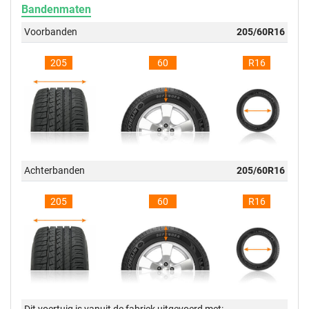
Bandenmaten
Voorbanden
205/60R16
205
60
R16
Achterbanden
205/60R16
205
60
R16
Dit voertuig is vanuit de fabriek uitgevoerd met: