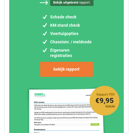
Bekijk uitgebreid
rapport:
Schade check
KM stand check
Voertuigopties
Chassisnr. / meldcode
Eigenaren
registraties
bekijk rapport
Rapport PDF
€9,95
€29,95