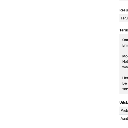
Resul
Teru
Teru
Oms
Er 
Mog
Het
waa
Her
De 
ver
Uitsl
Prob
Aant