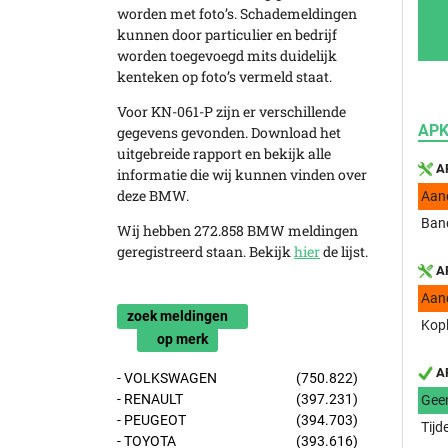
worden met foto’s. Schademeldingen
kunnen door particulier en bedrijf
worden toegevoegd mits duidelijk
kenteken op foto’s vermeld staat.
Voor KN-061-P zijn er verschillende
APK
gegevens gevonden. Download het
uitgebreide rapport en bekijk alle
AP
informatie die wij kunnen vinden over
deze BMW.
Aan
Band
Wij hebben 272.858 BMW meldingen
geregistreerd staan. Bekijk
hier
de lijst.
AP
Aan
zoek meldingen
Kopl
op merk
AP
- VOLKSWAGEN
(750.822)
- RENAULT
(397.231)
Gee
- PEUGEOT
(394.703)
Tijd
- TOYOTA
(393.616)