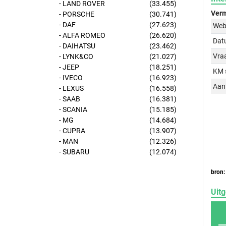
- LAND ROVER
(33.455)
Verm
- PORSCHE
(30.741)
- DAF
(27.623)
Web
- ALFA ROMEO
(26.620)
Dat
- DAIHATSU
(23.462)
Vraa
- LYNK&CO
(21.027)
- JEEP
(18.251)
KM 
- IVECO
(16.923)
Aant
- LEXUS
(16.558)
- SAAB
(16.381)
- SCANIA
(15.185)
- MG
(14.684)
- CUPRA
(13.907)
- MAN
(12.326)
- SUBARU
(12.074)
bron:
Uitg