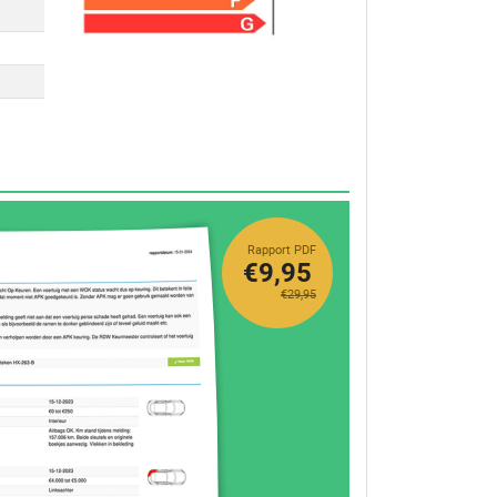
Rapport PDF
€9,95
€29,95