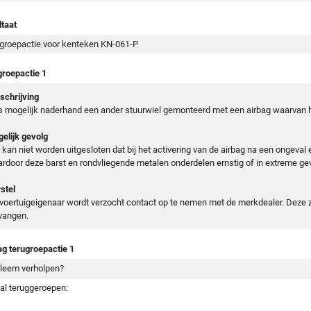
taat
groepactie voor kenteken KN-061-P
groepactie 1
chrijving
is mogelijk naderhand een ander stuurwiel gemonteerd met een airbag waarvan h
elijk gevolg
 kan niet worden uitgesloten dat bij het activering van de airbag na een ongeval
rdoor deze barst en rondvliegende metalen onderdelen ernstig of in extreme geva
stel
voertuigeigenaar wordt verzocht contact op te nemen met de merkdealer. Deze z
vangen.
ag terugroepactie 1
leem verholpen?
al teruggeroepen: