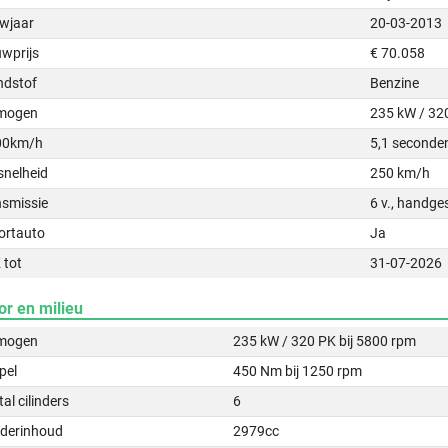
wjaar
20-03-2013
uwprijs
€ 70.058
ndstof
Benzine
mogen
235 kW / 32
00km/h
5,1 seconde
snelheid
250 km/h
nsmissie
6 v., handge
ortauto
Ja
 tot
31-07-2026
or en milieu
mogen
235 kW / 320 PK bij 5800 rpm
pel
450 Nm bij 1250 rpm
al cilinders
6
nderinhoud
2979cc