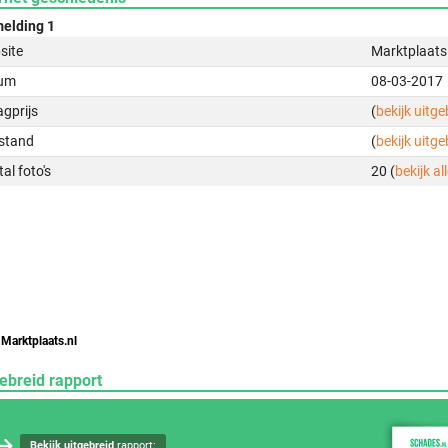
elding 1
site
Marktplaats
um
08-03-2017
gprijs
(
bekijk uitg
stand
(
bekijk uitg
al foto's
20 (
bekijk all
 Marktplaats.nl
ebreid rapport
Bekijk uitgebreid
rapport: