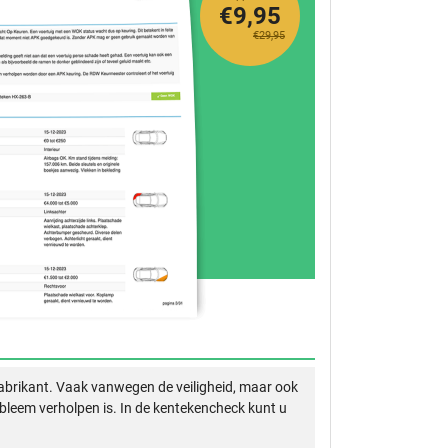
€9,95
€29,95
abrikant. Vaak vanwegen de veiligheid, maar ook
obleem verholpen is. In de kentekencheck kunt u