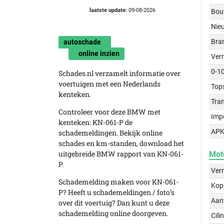
laatste update:
09-08-2026
Bou
Nie
Bra
autoschade
online inzien
Ver
0-1
Schades.nl verzamelt informatie over
voertuigen met een Nederlands
Top
kenteken.
Tra
Controleer voor deze BMW met
Imp
kenteken: KN-061-P de
APK
schademeldingen. Bekijk online
schades en km-standen, download het
uitgebreide BMW rapport van KN-061-
Mot
P.
Ver
Schademelding maken voor KN-061-
Kop
P? Heeft u schademeldingen / foto’s
Aant
over dit voertuig? Dan kunt u deze
schademelding online doorgeven.
Cili