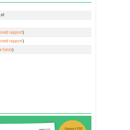
.nl
ebreid rapport
)
ebreid rapport
)
e foto's
)
Rapport PDF