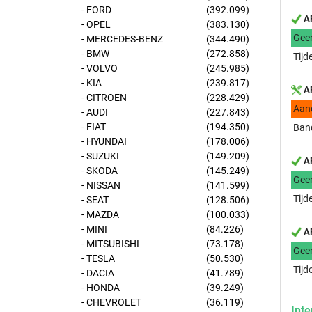
- FORD
(392.099)
AP
- OPEL
(383.130)
Gee
- MERCEDES-BENZ
(344.490)
- BMW
(272.858)
Tijd
- VOLVO
(245.985)
- KIA
(239.817)
AP
- CITROEN
(228.429)
Aan
- AUDI
(227.843)
- FIAT
(194.350)
Ban
- HYUNDAI
(178.006)
- SUZUKI
(149.209)
AP
- SKODA
(145.249)
Gee
- NISSAN
(141.599)
Tijd
- SEAT
(128.506)
- MAZDA
(100.033)
- MINI
(84.226)
AP
- MITSUBISHI
(73.178)
Gee
- TESLA
(50.530)
Tijd
- DACIA
(41.789)
- HONDA
(39.249)
- CHEVROLET
(36.119)
Inte