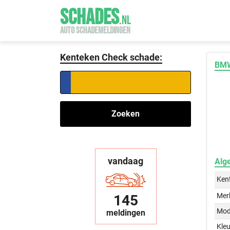
SCHADES
.
NL
AUTO SCHADEMELDINGEN
Kenteken Check schade:
BMW
Zoeken
vandaag
Alg
Ken
Mer
145
Mod
meldingen
Kleu