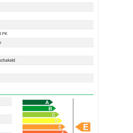
0 PK
n
schakeld