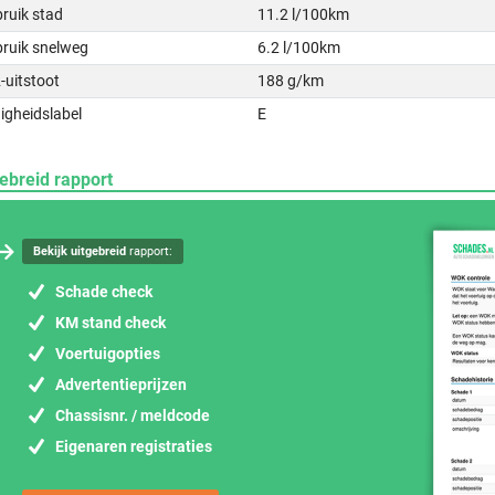
ruik stad
11.2 l/100km
bruik snelweg
6.2 l/100km
-uitstoot
188 g/km
igheidslabel
E
ebreid rapport
Bekijk uitgebreid
rapport:
Schade check
KM stand check
Voertuigopties
Advertentieprijzen
Chassisnr. / meldcode
Eigenaren registraties