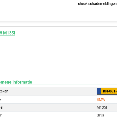
check schademeldingen
 M135I
emene informatie
teken
KN-061
k
BMW
el
M135I
r
Grijs