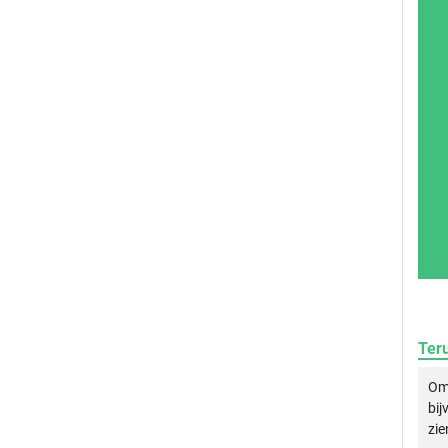
Ter
Om 
bij
zie