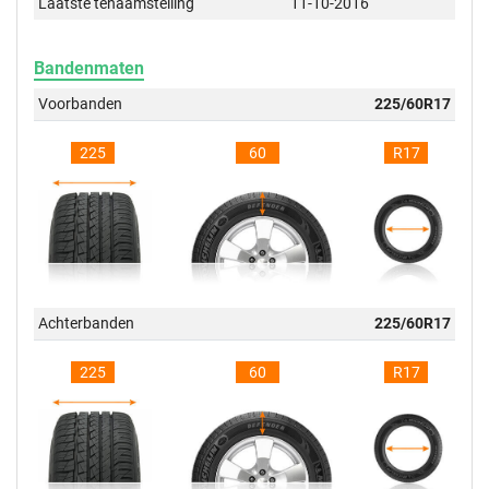
Laatste tenaamstelling
11-10-2016
Bandenmaten
Voorbanden
225/60R17
225
60
R17
Achterbanden
225/60R17
225
60
R17