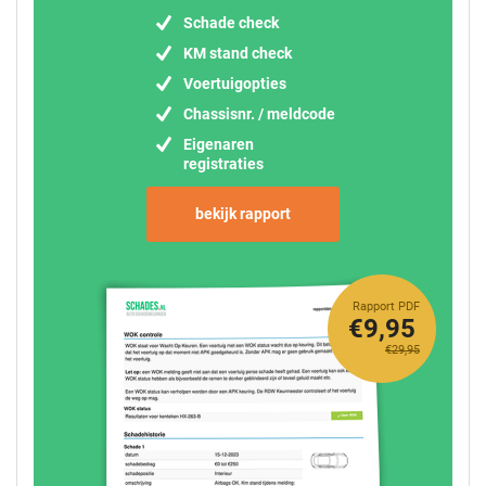
Schade check
KM stand check
Voertuigopties
Chassisnr. / meldcode
Eigenaren
registraties
bekijk rapport
Rapport PDF
€9,95
€29,95