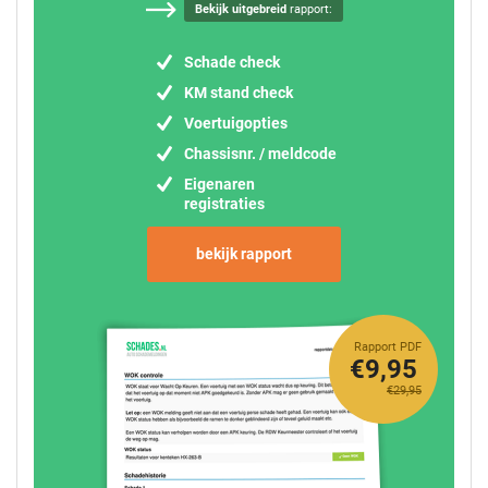
Bekijk uitgebreid
rapport:
Schade check
KM stand check
Voertuigopties
Chassisnr. / meldcode
Eigenaren
registraties
bekijk rapport
Rapport PDF
€9,95
€29,95