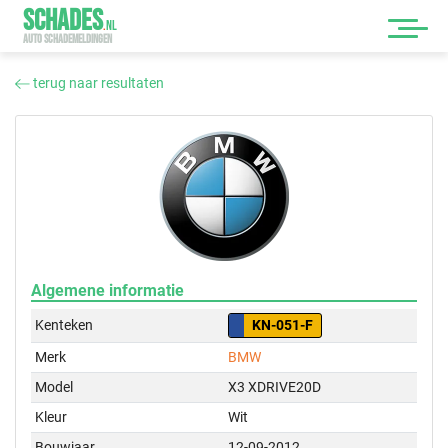
SCHADES
.
NL
AUTO SCHADEMELDINGEN
terug naar resultaten
Algemene informatie
Kenteken
KN-051-F
Merk
BMW
Model
X3 XDRIVE20D
Kleur
Wit
Bouwjaar
12-09-2012