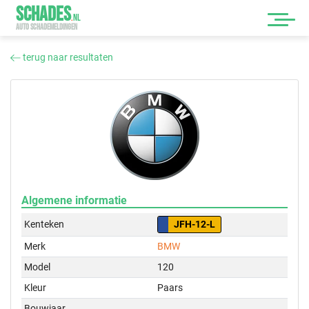
SCHADES
.
NL
AUTO SCHADEMELDINGEN
terug naar resultaten
Algemene informatie
Kenteken
JFH-12-L
Merk
BMW
Model
120
Kleur
Paars
Bouwjaar