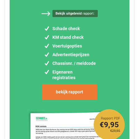
Bekijk uitgebreid
rapport:
Schade check
KM stand check
Voertuigopties
Advertentieprijzen
Chassisnr. / meldcode
Eigenaren
registraties
bekijk rapport
Rapport PDF
€9,95
€29,95