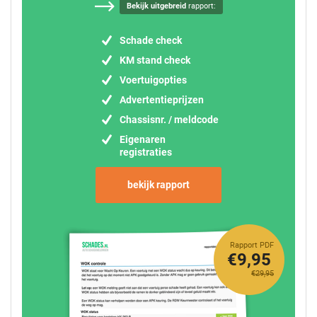
Bekijk uitgebreid
rapport:
Schade check
KM stand check
Voertuigopties
Advertentieprijzen
Chassisnr. / meldcode
Eigenaren
registraties
bekijk rapport
Rapport PDF
€9,95
€29,95