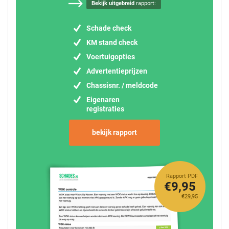
Bekijk uitgebreid
rapport:
Schade check
KM stand check
Voertuigopties
Advertentieprijzen
Chassisnr. / meldcode
Eigenaren
registraties
bekijk rapport
Rapport PDF
€9,95
€29,95