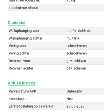
Maximale kogeldruk
75 kg
Laadruimte inhoud
-
Onderstel
Wielophanging voor
onafh., dubb.dr.
Wielophanging achter
multilink
Vering voor
schroefveren
Vering achter
schroefveren
Remmen voor
gev. schijven
Remmen achter
gev. schijven
APK en historie
Vervaldatum APK
Onbekend
Importauto
Nee
Eerste toelating op de wereld
23-06-2020