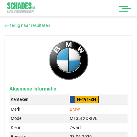
SCHADES
.
NL
AUTO SCHADEMELDINGEN
terug naar resultaten
Algemene informatie
Kenteken
H-191-ZH
Merk
BMW
Model
M135I XDRIVE
Kleur
Zwart
Bouwjaar
23-06-2020