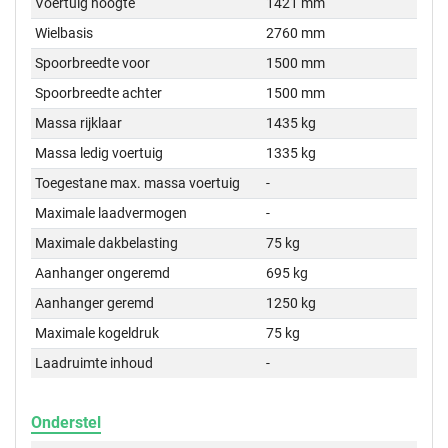
Voertuig hoogte
1421 mm
Wielbasis
2760 mm
Spoorbreedte voor
1500 mm
Spoorbreedte achter
1500 mm
Massa rijklaar
1435 kg
Massa ledig voertuig
1335 kg
Toegestane max. massa voertuig
-
Maximale laadvermogen
-
Maximale dakbelasting
75 kg
Aanhanger ongeremd
695 kg
Aanhanger geremd
1250 kg
Maximale kogeldruk
75 kg
Laadruimte inhoud
-
Onderstel