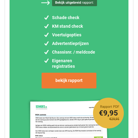
Bekijk uitgebreid
rapport:
Schade check
KM stand check
Voertuigopties
Advertentieprijzen
Chassisnr. / meldcode
Eigenaren
registraties
bekijk rapport
Rapport PDF
€9,95
€29,95