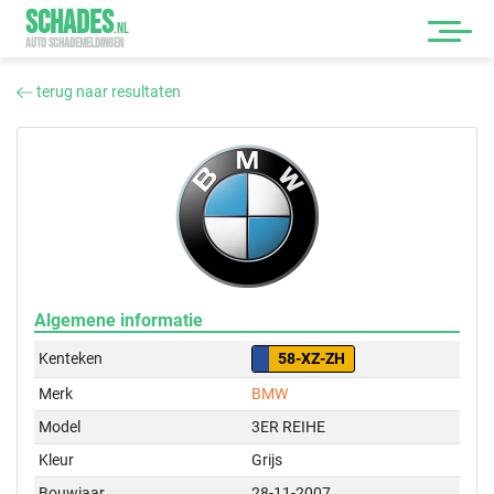
SCHADES
.
NL
AUTO SCHADEMELDINGEN
terug naar resultaten
Algemene informatie
Kenteken
58-XZ-ZH
Merk
BMW
Model
3ER REIHE
Kleur
Grijs
Bouwjaar
28-11-2007