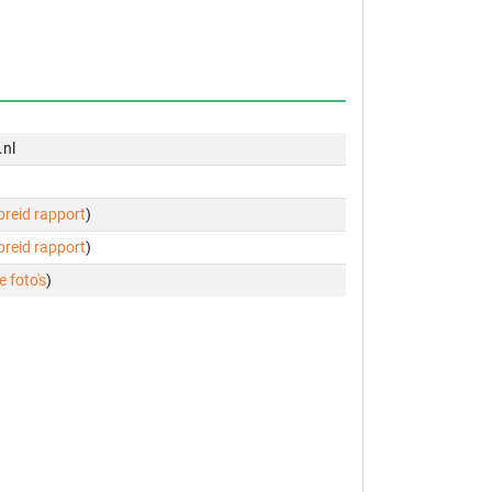
.nl
ebreid rapport
)
ebreid rapport
)
e foto's
)