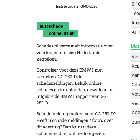
0-1
laatste update:
08-08-2026
Top
Imp
autoschade
APK
online inzien
Schades.nl verzamelt informatie over
Mot
voertuigen met een Nederlands
Ver
kenteken.
Kop
Controleer voor deze BMW I met
Aant
kenteken: GG-250-D de
schademeldingen. Bekijk online
Cili
schades en km-standen, download het
Verb
uitgebreide BMW I rapport van GG-
250-D.
Ver
CO2
Schademelding maken voor GG-250-D?
Heeft u schademeldingen / foto’s over
Zuin
dit voertuig? Dan kunt u deze
schademelding online doorgeven.