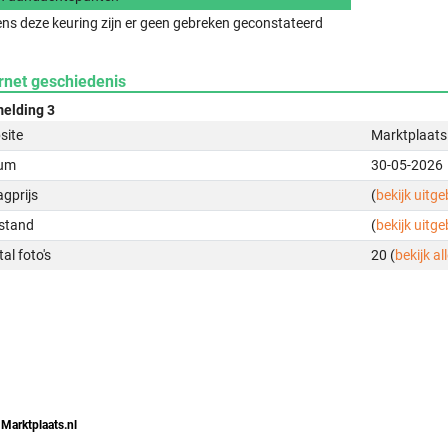
ens deze keuring zijn er geen gebreken geconstateerd
rnet geschiedenis
elding 3
site
Marktplaats
um
30-05-2026
gprijs
(
bekijk uitg
stand
(
bekijk uitg
al foto's
20 (
bekijk all
 Marktplaats.nl