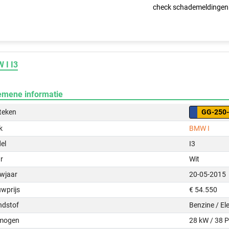
check schademeldingen
 I I3
emene informatie
teken
GG-250
k
BMW I
el
I3
r
Wit
wjaar
20-05-2015
uwprijs
€ 54.550
ndstof
Benzine / Ele
mogen
28 kW / 38 