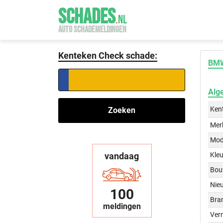
SCHADES
.
NL
AUTO SCHADEMELDINGEN
Kenteken Check schade:
BMW
Alg
Ken
Zoeken
Mer
Mod
vandaag
Kleu
Bou
Nie
100
Bra
meldingen
Ver