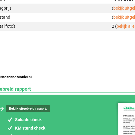
gprijs
(
bekijk uitg
stand
(
bekijk uitg
al foto's
2 (
bekijk alle
 NederlandMobiel.nl
ebreid rapport
Bekijk uitgebreid
rapport:
Schade check
KM stand check