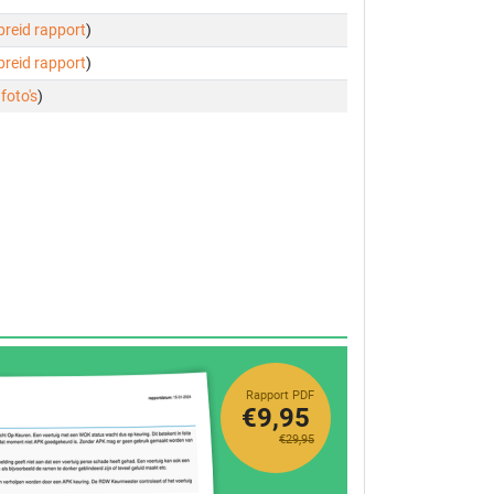
ebreid rapport
)
ebreid rapport
)
 foto's
)
Rapport PDF
€9,95
€29,95