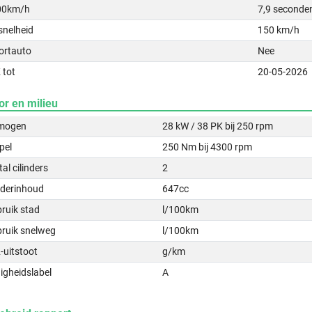
00km/h
7,9 seconde
snelheid
150 km/h
ortauto
Nee
 tot
20-05-2026
or en milieu
mogen
28 kW / 38 PK bij 250 rpm
pel
250 Nm bij 4300 rpm
al cilinders
2
nderinhoud
647cc
ruik stad
l/100km
bruik snelweg
l/100km
-uitstoot
g/km
igheidslabel
A