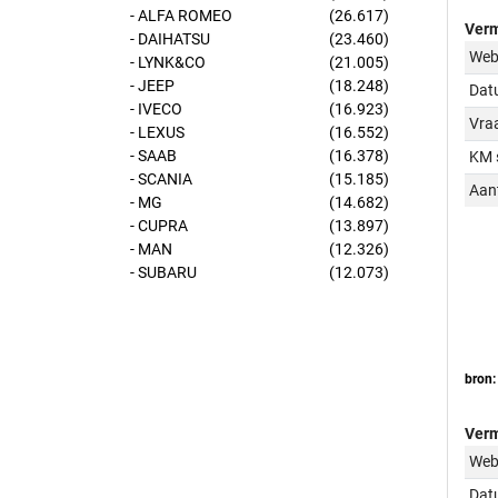
- ALFA ROMEO
(26.617)
Verm
- DAIHATSU
(23.460)
Web
- LYNK&CO
(21.005)
- JEEP
(18.248)
Dat
- IVECO
(16.923)
Vraa
- LEXUS
(16.552)
- SAAB
(16.378)
KM 
- SCANIA
(15.185)
Aant
- MG
(14.682)
- CUPRA
(13.897)
- MAN
(12.326)
- SUBARU
(12.073)
bron:
Verm
Web
Dat