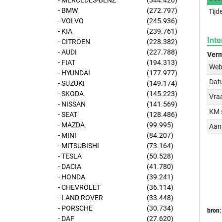
- MERCEDES-BENZ
(344.420)
- BMW
(272.797)
Tijd
- VOLVO
(245.936)
- KIA
(239.761)
Inte
- CITROEN
(228.382)
- AUDI
(227.788)
Verm
- FIAT
(194.313)
Web
- HYUNDAI
(177.977)
Dat
- SUZUKI
(149.174)
- SKODA
(145.223)
Vraa
- NISSAN
(141.569)
KM 
- SEAT
(128.486)
- MAZDA
(99.995)
Aant
- MINI
(84.207)
- MITSUBISHI
(73.164)
- TESLA
(50.528)
- DACIA
(41.780)
- HONDA
(39.241)
- CHEVROLET
(36.114)
- LAND ROVER
(33.448)
- PORSCHE
(30.734)
bron:
- DAF
(27.620)