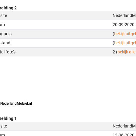
elding 2
site
NederlandMo
um
20-09-2020
gprijs
(
bekijk uitg
stand
(
bekijk uitg
al foto's
2 (
bekijk alle
 NederlandMobiel.nl
elding 1
site
NederlandMo
um
13-06-2020