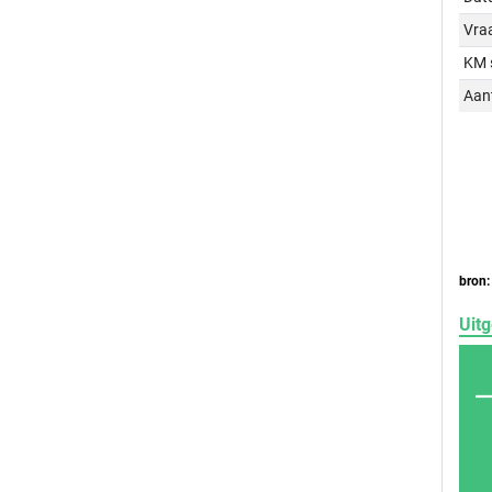
Vraa
KM 
Aant
bron:
Uitg