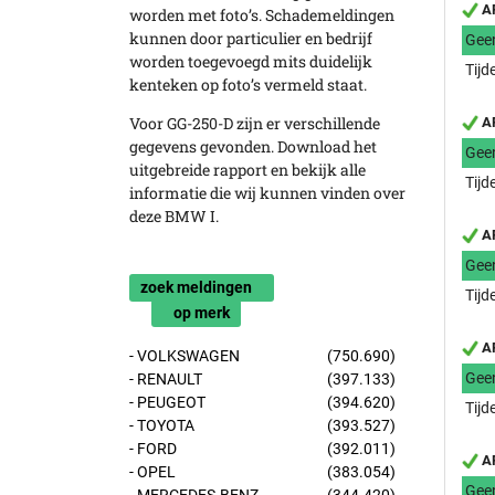
AP
worden met foto’s. Schademeldingen
kunnen door particulier en bedrijf
Gee
worden toegevoegd mits duidelijk
Tijd
kenteken op foto’s vermeld staat.
Voor GG-250-D zijn er verschillende
AP
gegevens gevonden. Download het
Gee
uitgebreide rapport en bekijk alle
Tijd
informatie die wij kunnen vinden over
deze BMW I.
AP
Gee
zoek meldingen
Tijd
op merk
AP
- VOLKSWAGEN
(750.690)
Gee
- RENAULT
(397.133)
- PEUGEOT
(394.620)
Tijd
- TOYOTA
(393.527)
- FORD
(392.011)
AP
- OPEL
(383.054)
Gee