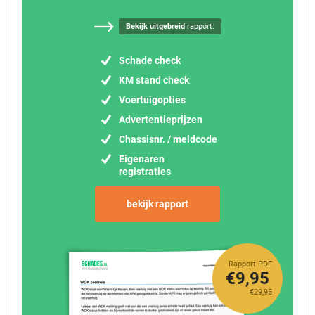
Bekijk uitgebreid
rapport:
Schade check
KM stand check
Voertuigopties
Advertentieprijzen
Chassisnr. / meldcode
Eigenaren
registraties
bekijk rapport
Rapport PDF
€9,95
€29,95