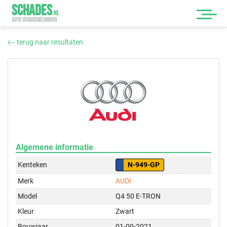
SCHADES
.
NL
AUTO SCHADEMELDINGEN
terug naar resultaten
Algemene informatie
Kenteken
N-949-GP
Merk
AUDI
Model
Q4 50 E-TRON
Kleur
Zwart
Bouwjaar
01-09-2021