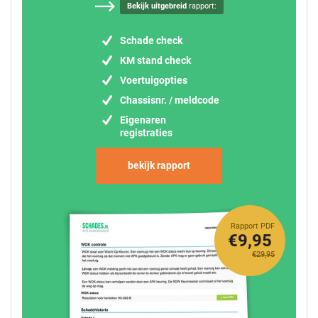
Bekijk uitgebreid
rapport:
Schade check
KM stand check
Voertuigopties
Chassisnr. / meldcode
Eigenaren
registraties
bekijk rapport
Rapport PDF
€9,95
€29,95