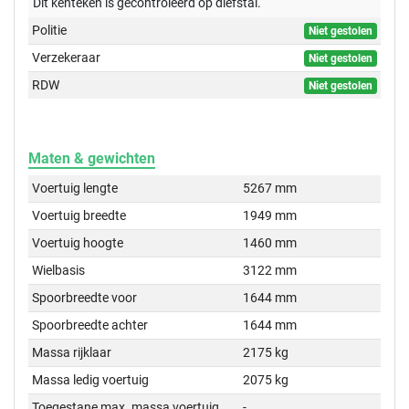
Dit kenteken is gecontroleerd op
diefstal.
Politie
Niet gestolen
Verzekeraar
Niet gestolen
RDW
Niet gestolen
Maten & gewichten
Voertuig lengte
5267 mm
Voertuig breedte
1949 mm
Voertuig hoogte
1460 mm
Wielbasis
3122 mm
Spoorbreedte voor
1644 mm
Spoorbreedte achter
1644 mm
Massa rijklaar
2175 kg
Massa ledig voertuig
2075 kg
Toegestane max. massa voertuig
-