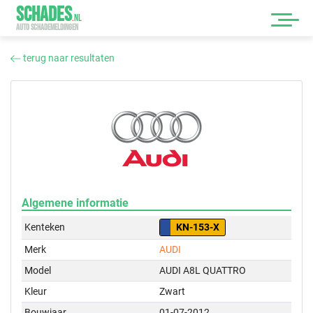
SCHADES
.
NL
AUTO SCHADEMELDINGEN
terug naar resultaten
Algemene informatie
Kenteken
KN-153-X
Merk
AUDI
Model
AUDI A8L QUATTRO
Kleur
Zwart
Bouwjaar
01-07-2012