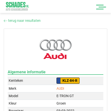
SCHADES
.
NL
AUTO SCHADEMELDINGEN
terug naar resultaten
Algemene informatie
Kenteken
KLZ-84-R
Merk
AUDI
Model
E-TRON GT
Kleur
Groen
Bouwjaar
03-03-2022