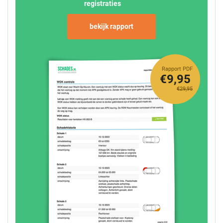
registraties
bekijk rapport
Rapport PDF
€9,95
€29,95