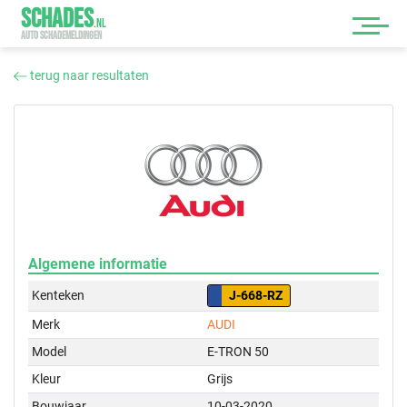
SCHADES
.
NL
AUTO SCHADEMELDINGEN
terug naar resultaten
Algemene informatie
Kenteken
J-668-RZ
Merk
AUDI
Model
E-TRON 50
Kleur
Grijs
Bouwjaar
10-03-2020