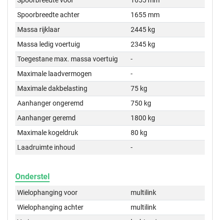
Spoorbreedte voor
1655 mm
Spoorbreedte achter
1655 mm
Massa rijklaar
2445 kg
Massa ledig voertuig
2345 kg
Toegestane max. massa voertuig
-
Maximale laadvermogen
-
Maximale dakbelasting
75 kg
Aanhanger ongeremd
750 kg
Aanhanger geremd
1800 kg
Maximale kogeldruk
80 kg
Laadruimte inhoud
-
Onderstel
Wielophanging voor
multilink
Wielophanging achter
multilink