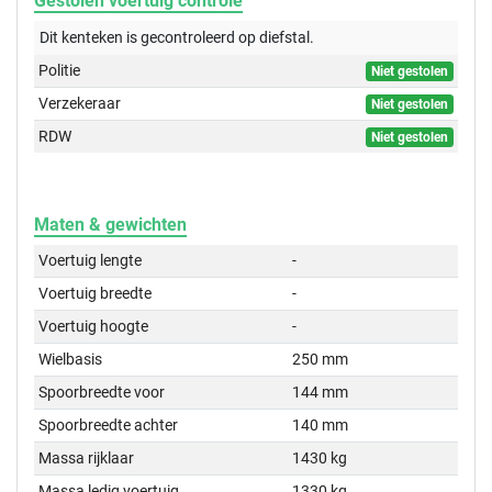
Gestolen voertuig controle
Dit kenteken is gecontroleerd op
diefstal.
Politie
Niet gestolen
Verzekeraar
Niet gestolen
RDW
Niet gestolen
Maten & gewichten
Voertuig lengte
-
Voertuig breedte
-
Voertuig hoogte
-
Wielbasis
250 mm
Spoorbreedte voor
144 mm
Spoorbreedte achter
140 mm
Massa rijklaar
1430 kg
Massa ledig voertuig
1330 kg