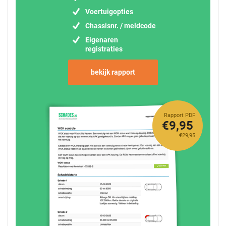
Voertuigopties
Chassisnr. / meldcode
Eigenaren
registraties
bekijk rapport
Rapport PDF
€9,95
€29,95