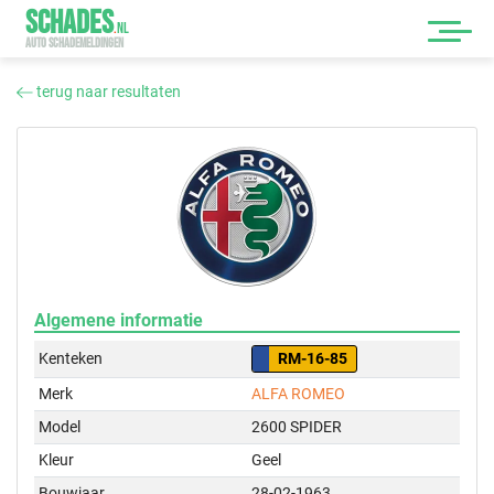
SCHADES
.
NL
AUTO SCHADEMELDINGEN
terug naar resultaten
Algemene informatie
Kenteken
RM-16-85
Merk
ALFA ROMEO
Model
2600 SPIDER
Kleur
Geel
Bouwjaar
28-02-1963