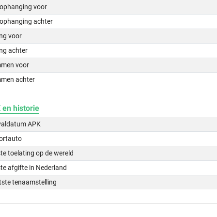
lophanging voor
lophanging achter
ing voor
ng achter
men voor
men achter
en historie
valdatum APK
ortauto
te toelating op de wereld
te afgifte in Nederland
tste tenaamstelling