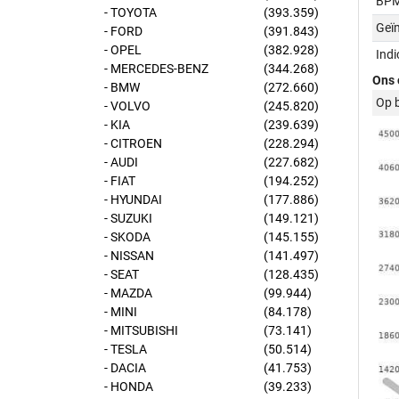
BPM
- TOYOTA
(393.359)
Geï
- FORD
(391.843)
- OPEL
(382.928)
Ind
- MERCEDES-BENZ
(344.268)
Ons 
- BMW
(272.660)
Op 
- VOLVO
(245.820)
- KIA
(239.639)
- CITROEN
(228.294)
- AUDI
(227.682)
- FIAT
(194.252)
- HYUNDAI
(177.886)
- SUZUKI
(149.121)
- SKODA
(145.155)
- NISSAN
(141.497)
- SEAT
(128.435)
- MAZDA
(99.944)
- MINI
(84.178)
- MITSUBISHI
(73.141)
- TESLA
(50.514)
- DACIA
(41.753)
- HONDA
(39.233)