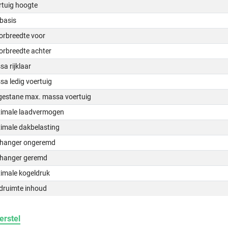
rtuig hoogte
basis
orbreedte voor
orbreedte achter
a rijklaar
a ledig voertuig
gestane max. massa voertuig
imale laadvermogen
imale dakbelasting
hanger ongeremd
hanger geremd
imale kogeldruk
druimte inhoud
erstel