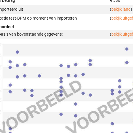
 bedrag
€ 586
mporteerd uit
(
bekijk land
)
icatie rest-BPM op moment van importeren
(
bekijk uitge
oordeel
basis van bovenstaande gegevens:
(
bekijk uitge