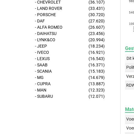
- CHEVROLET
(36.107)
- LAND ROVER
(33.431)
- PORSCHE
(30.720)
- DAF
(27.620)
- ALFA ROMEO
(26.607)
- DAIHATSU
(23.456)
- LYNK&CO
(20.994)
- JEEP
(18.234)
Gest
- IVECO
(16.921)
Dit 
- LEXUS
(16.543)
- SAAB
(16.371)
Poli
- SCANIA
(15.183)
Ver
- MG
(14.679)
- CUPRA
(13.887)
RD
- MAN
(12.323)
- SUBARU
(12.071)
Mat
Voer
Voer