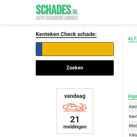
SCHADES
.
NL
AUTO SCHADEMELDINGEN
Kenteken Check schade:
ALF
Zoeken
vandaag
Alg
Ken
Mer
21
Mod
meldingen
Kleu