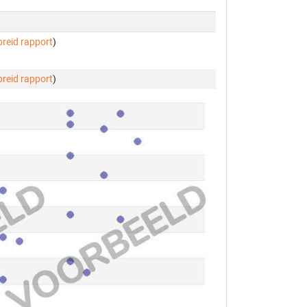
breid rapport
)
breid rapport
)