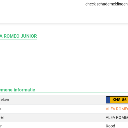
check schademeldingen
A ROMEO JUNIOR
emene informatie
teken
KNS-86
k
ALFA ROME
el
ALFA ROME
r
Rood