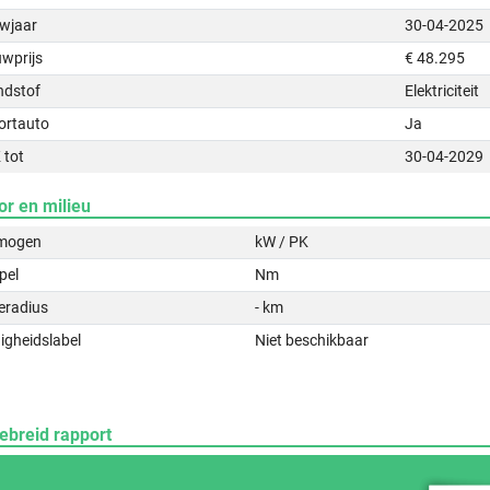
wjaar
30-04-2025
uwprijs
€ 48.295
ndstof
Elektriciteit
ortauto
Ja
 tot
30-04-2029
or en milieu
mogen
kW / PK
pel
Nm
eradius
- km
igheidslabel
Niet beschikbaar
ebreid rapport