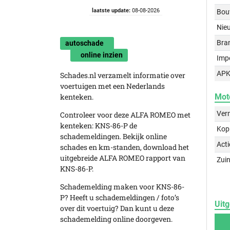
laatste update:
08-08-2026
Bou
Nie
Bra
autoschade
online inzien
Imp
APK
Schades.nl verzamelt informatie over
voertuigen met een Nederlands
kenteken.
Mot
Ver
Controleer voor deze ALFA ROMEO met
kenteken: KNS-86-P de
Kop
schademeldingen. Bekijk online
Acti
schades en km-standen, download het
uitgebreide ALFA ROMEO rapport van
Zuin
KNS-86-P.
Schademelding maken voor KNS-86-
P? Heeft u schademeldingen / foto’s
Uitg
over dit voertuig? Dan kunt u deze
schademelding online doorgeven.