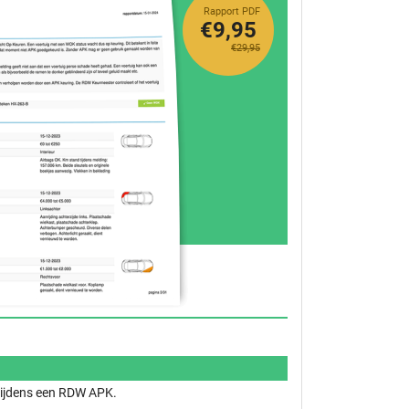
Rapport PDF
€9,95
€29,95
 tijdens een RDW APK.