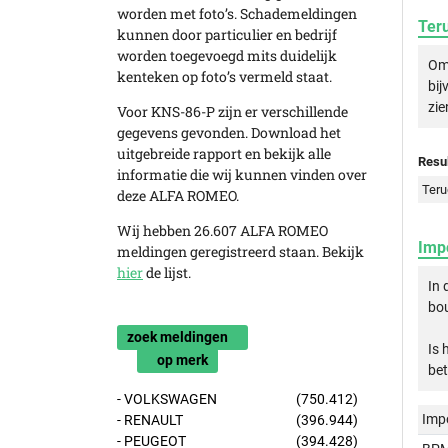
worden met foto’s. Schademeldingen
Ter
kunnen door particulier en bedrijf
worden toegevoegd mits duidelijk
Om 
kenteken op foto’s vermeld staat.
bij
zie
Voor KNS-86-P zijn er verschillende
gegevens gevonden. Download het
uitgebreide rapport en bekijk alle
Resul
informatie die wij kunnen vinden over
Teru
deze ALFA ROMEO.
Wij hebben 26.607 ALFA ROMEO
Imp
meldingen geregistreerd staan. Bekijk
hier
de lijst.
In
bou
zoek meldingen
Is 
op merk
bet
- VOLKSWAGEN
(750.412)
Imp
- RENAULT
(396.944)
- PEUGEOT
(394.428)