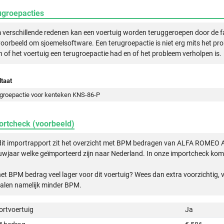
ugroepacties
verschillende redenen kan een voertuig worden teruggeroepen door de f
voorbeeld om sjoemelsoftware. Een terugroepactie is niet erg mits het pr
n of het voertuig een terugroepactie had en of het probleem verholpen is.
taat
groepactie voor kenteken KNS-86-P
ortcheck (voorbeeld)
 dit importrapport zit het overzicht met BPM bedragen van ALFA ROME
wjaar welke geïmporteerd zijn naar Nederland. In onze importcheck komt
het BPM bedrag veel lager voor dit voertuig? Wees dan extra voorzichtig,
alen namelijk minder BPM.
ortvoertuig
Ja