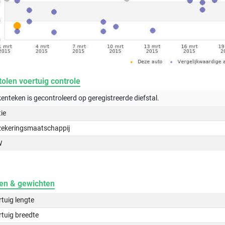
olen voertuig controle
kenteken is gecontroleerd op
geregistreerde
diefstal.
tie
zekeringsmaatschappij
W
en & gewichten
tuig lengte
tuig breedte