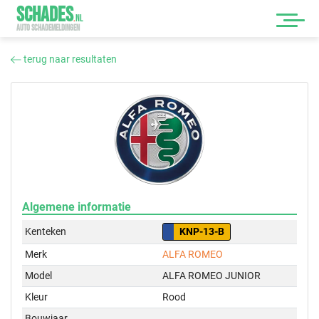
SCHADES
.
NL
AUTO SCHADEMELDINGEN
terug naar resultaten
Algemene informatie
Kenteken
KNP-13-B
Merk
ALFA ROMEO
Model
ALFA ROMEO JUNIOR
Kleur
Rood
Bouwjaar