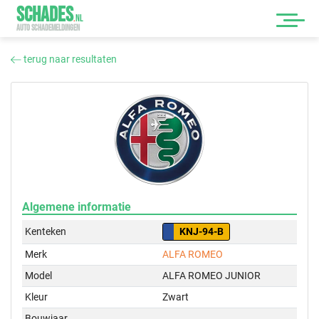
SCHADES
.
NL
AUTO SCHADEMELDINGEN
terug naar resultaten
Algemene informatie
Kenteken
KNJ-94-B
Merk
ALFA ROMEO
Model
ALFA ROMEO JUNIOR
Kleur
Zwart
Bouwjaar