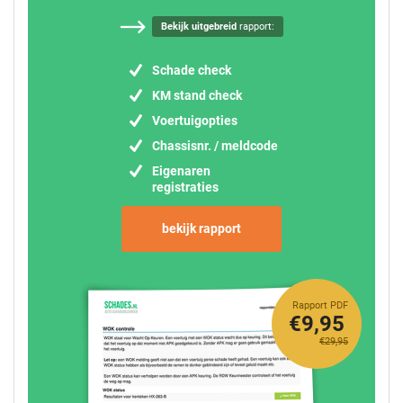
Bekijk uitgebreid
rapport:
Schade check
KM stand check
Voertuigopties
Chassisnr. / meldcode
Eigenaren
registraties
bekijk rapport
Rapport PDF
€9,95
€29,95