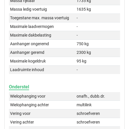
Massa rijklaar
1735 kg
Massa ledig voertuig
1635 kg
Toegestane max. massa voertuig
-
Maximale laadvermogen
-
Maximale dakbelasting
-
Aanhanger ongeremd
750 kg
Aanhanger geremd
2300 kg
Maximale kogeldruk
95 kg
Laadruimte inhoud
-
Onderstel
Wielophanging voor
onafh., dubb.dr.
Wielophanging achter
multilink
Vering voor
schroefveren
Vering achter
schroefveren