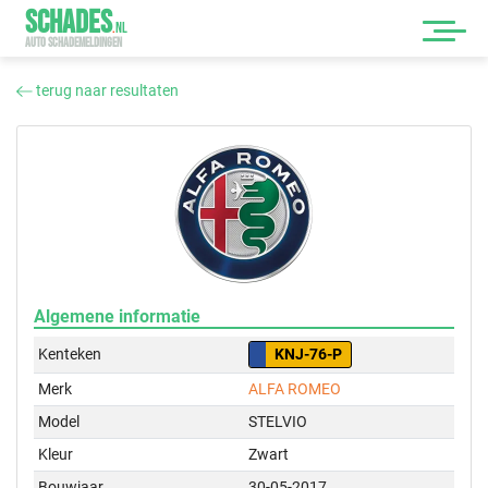
SCHADES
.
NL
AUTO SCHADEMELDINGEN
terug naar resultaten
Algemene informatie
Kenteken
KNJ-76-P
Merk
ALFA ROMEO
Model
STELVIO
Kleur
Zwart
Bouwjaar
30-05-2017