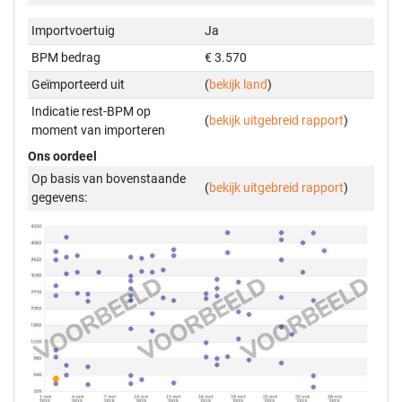
Importvoertuig
Ja
BPM bedrag
€ 3.570
Geïmporteerd uit
(
bekijk land
)
Indicatie rest-BPM op
(
bekijk uitgebreid rapport
)
moment van importeren
Ons oordeel
Op basis van bovenstaande
(
bekijk uitgebreid rapport
)
gegevens: