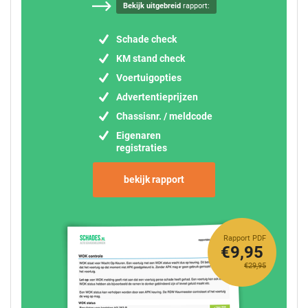
Bekijk uitgebreid
rapport:
Schade check
KM stand check
Voertuigopties
Advertentieprijzen
Chassisnr. / meldcode
Eigenaren
registraties
bekijk rapport
Rapport PDF
€9,95
€29,95