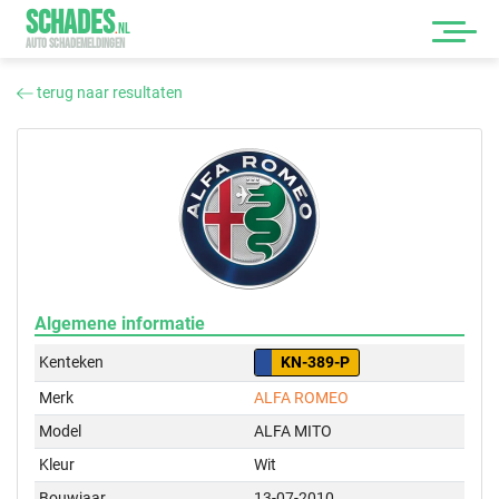
SCHADES
.
NL
AUTO SCHADEMELDINGEN
terug naar resultaten
Algemene informatie
Kenteken
KN-389-P
Merk
ALFA ROMEO
Model
ALFA MITO
Kleur
Wit
Bouwjaar
13-07-2010